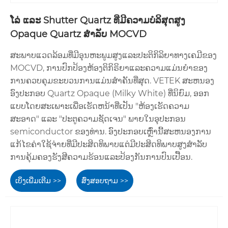
ໂລ່ ແລະ Shutter Quartz ທີ່ມີຄວາມບໍລິສຸດສູງ
Opaque Quartz ສໍາລັບ MOCVD
ສະພາບແວດລ້ອມທີ່ມີອຸນຫະພູມສູງແລະປະຕິກິລິຍາທາງເຄມີຂອງ
MOCVD, ການປົກປ້ອງຫ້ອງຕິກິຣິຍາແລະຄວາມແມ່ນຍໍາຂອງ
ການຄວບຄຸມຂະບວນການແມ່ນສໍາຄັນທີ່ສຸດ. VETEK ສະຫນອງ
ອົງປະກອບ Quartz Opaque (Milky White) ທີ່ນິຍົມ, ອອກ
ແບບໂດຍສະເພາະເພື່ອເຮັດຫນ້າທີ່ເປັນ "ຫ້ອງເຮັດຄວາມ
ສະອາດ" ແລະ "ປະຕູຄວາມຊັດເຈນ" ພາຍໃນອຸປະກອນ
semiconductor ຂອງທ່ານ. ອົງປະກອບເຫຼົ່ານີ້ສະຫນອງການ
ແກ້ໄຂຄ່າໃຊ້ຈ່າຍທີ່ມີປະສິດທິພາບແຕ່ມີປະສິດທິພາບສູງສໍາລັບ
ການຄຸ້ມຄອງຮັງສີຄວາມຮ້ອນແລະປ້ອງກັນການປົນເປື້ອນ.
ເບິ່ງເພີ່ມເຕີມ >>
ສົ່ງສອບຖາມ >>