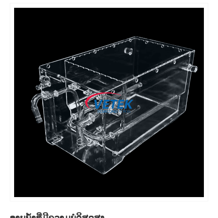
ອາບນ້ໍາທີ່ມີຄວາມບໍລິສຸດສູງ