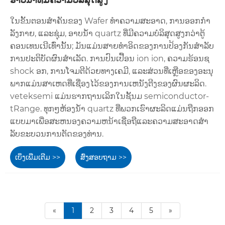
ໃນຂັ້ນຕອນສໍາຄັນຂອງ Wafer ທໍາຄວາມສະອາດ, ການອອກກໍາ
ລັງກາຍ, ແລະຊຸ່ມ, ອາບນ້ໍາ quartz ທີ່ມີຄວາມບໍລິສຸດສູງກວ່າຕູ້
ຄອນເທນເນີເທົ່ານັ້ນ; ມັນແມ່ນສາຍທໍາອິດຂອງການປ້ອງກັນສໍາລັບ
ການປະຕິບັດຜົນສໍາເລັດ. ການປົນເປື້ອນ ion ion, ຄວາມຮ້ອນຊ
shock ອກ, ການໂຈມຕີດ້ວຍທາງເຄມີ, ແລະສ່ວນທີ່ເຫຼືອຂອງອະນຸ
ພາກແມ່ນສາເຫດທີ່ເຊື່ອງໄວ້ຂອງການເຫນັງຕີງຂອງຜົນຜະລິດ.
veteksemi ແມ່ນຮາກຖານເລິກໃນຊັ້ນມ semiconductor-
tRange. ທຸກໆຫ້ອງນ້ໍາ quartz ທີ່ພວກເຮົາຜະລິດແມ່ນຖືກອອກ
ແບບມາເພື່ອສະຫນອງຄວາມຫນ້າເຊື່ອຖືແລະຄວາມສະອາດສໍາ
ລັບຂະບວນການຕັດຂອງທ່ານ.
ເບິ່ງເພີ່ມເຕີມ >>
ສົ່ງສອບຖາມ >>
«
1
2
3
4
5
»