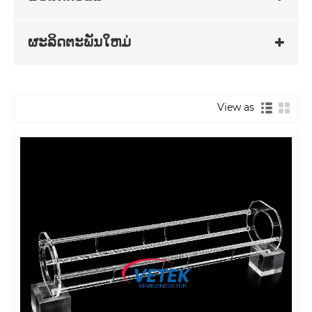
ຜະລິດຕະພັນໃຫມ່
View as