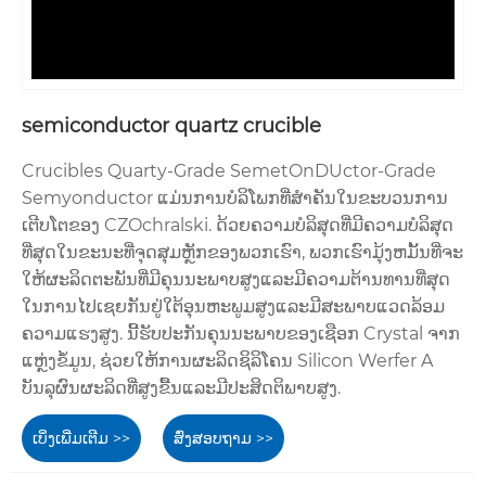
semiconductor quartz crucible
Crucibles Quarty-Grade SemetOnDUctor-Grade
Semyonductor ແມ່ນການບໍລິໂພກທີ່ສໍາຄັນໃນຂະບວນການ
ເຕີບໂຕຂອງ CZOchralski. ດ້ວຍຄວາມບໍລິສຸດທີ່ມີຄວາມບໍລິສຸດ
ທີ່ສຸດໃນຂະນະທີ່ຈຸດສຸມຫຼັກຂອງພວກເຮົາ, ພວກເຮົາມຸ້ງຫມັ້ນທີ່ຈະ
ໃຫ້ຜະລິດຕະພັນທີ່ມີຄຸນນະພາບສູງແລະມີຄວາມຕ້ານທານທີ່ສຸດ
ໃນການໄປເຊຍກັນຢູ່ໃຕ້ອຸນຫະພູມສູງແລະມີສະພາບແວດລ້ອມ
ຄວາມແຮງສູງ. ນີ້ຮັບປະກັນຄຸນນະພາບຂອງເຊືອກ Crystal ຈາກ
ແຫຼ່ງຂໍ້ມູນ, ຊ່ວຍໃຫ້ການຜະລິດຊິລິໂຄນ Silicon Werfer A
ບັນລຸຜົນຜະລິດທີ່ສູງຂື້ນແລະມີປະສິດຕິພາບສູງ.
ເບິ່ງເພີ່ມເຕີມ >>
ສົ່ງສອບຖາມ >>