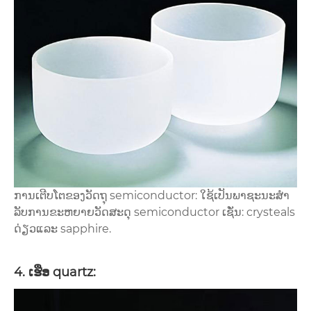
ການເຕີບໂຕຂອງວັດຖຸ semiconductor: ໃຊ້ເປັນພາຊະນະສໍາ
ລັບການຂະຫຍາຍວັດສະດຸ semiconductor ເຊັ່ນ: crysteals
ດ່ຽວແລະ sapphire.
4. ເຮືອ quartz: