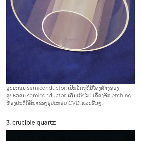
ອຸປະກອນ semiconductor: ເປັນວັດຖຸທີ່ມີໂຄງສ້າງຂອງ
ອຸປະກອນ semiconductor, ເຊັ່ນເຕົາໄຟ, ເຄື່ອງຈັກ etching,
ຫ້ອງປະຕິກິລິຍາຂອງອຸປະກອນ CVD, ແລະອື່ນໆ.
3. crucible quartz: