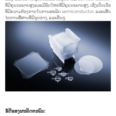
ທີ່ມີຄຸນນະພາບສູງແລະມີລົດໃຫຍ່ທີ່ມີຄຸນນະພາບສູງ, ເຊິ່ງເປັນເຮືອ
ທີ່ມີຄວາມຕ້ອງການໃນການຜະລິດ semiconductor, ແລະເສັ້ນ
ໄຍການສື່ສານທີ່ມີຮູບຮ່າງ, ແລະອື່ນໆ.
ຂໍ້ດີຂອງຜະລິດຕະພັນ: