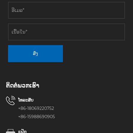
ສົ່ງ
ຕິດ​ຕໍ່​ພວກ​ເຮົາ
ໂທລະສັບ
+86-18069220752
+86-15988690905
ແຟັກ