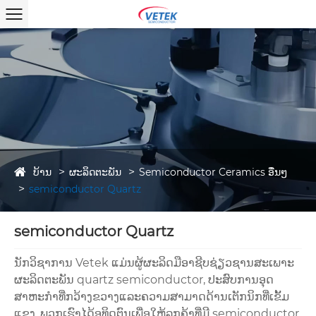
ບ້ານ
ຜະລິດຕະພັນ
Semiconductor Ceramics ອື່ນໆ
semiconductor Quartz
semiconductor Quartz
ນັກວິຊາການ Vetek ແມ່ນຜູ້ຜະລິດມືອາຊີບຊ່ຽວຊານສະເພາະ
ຜະລິດຕະພັນ quartz semiconductor, ປະສົບການອຸດ
ສາຫະກໍາທີ່ກວ້າງຂວາງແລະຄວາມສາມາດດ້ານເຕັກນິກທີ່ເຂັ້ມ
ແຂງ. ພວກເຮົາໄດ້ອຸທິດຕົນເພື່ອໃຫ້ລູກຄ້າທີ່ມີ semiconductor