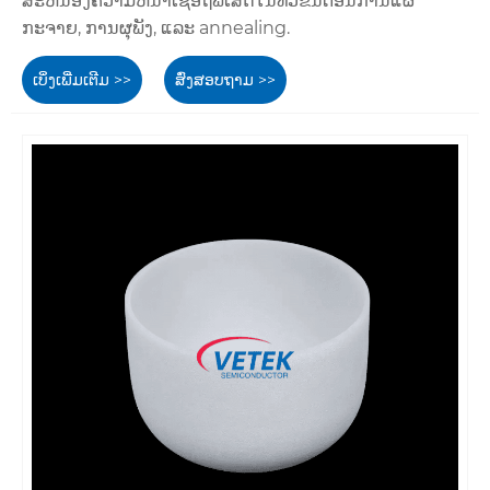
ສະຫນອງຄວາມຫນ້າເຊື່ອຖືພິເສດໃນທົ່ວຂັ້ນຕອນການແຜ່
ກະຈາຍ, ການຜຸພັງ, ແລະ annealing.
ເບິ່ງເພີ່ມເຕີມ >>
ສົ່ງສອບຖາມ >>