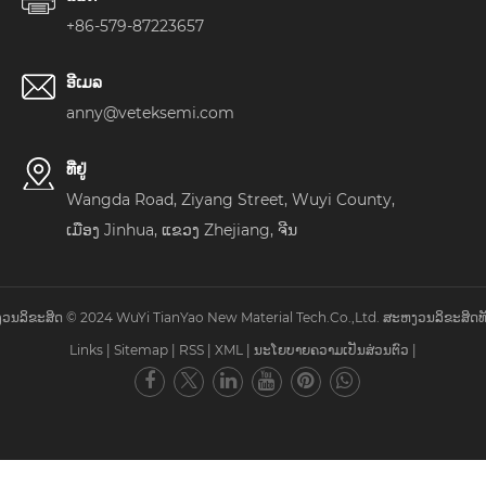
+86-579-87223657
ອີເມລ
anny@veteksemi.com
ທີ່ຢູ່
Wangda Road, Ziyang Street, Wuyi County,
ເມືອງ Jinhua, ແຂວງ Zhejiang, ຈີນ
ວນລິຂະສິດ © 2024 WuYi TianYao New Material Tech.Co.,Ltd. ສະຫງວນລິຂະສິດທັ
Links
|
Sitemap
|
RSS
|
XML
|
ນະໂຍບາຍຄວາມເປັນສ່ວນຕົວ
|