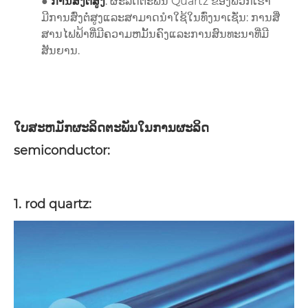
●
ການສົ່ງຕໍ່ສູງ
: ຜະລິດຕະພັນ Quartz ຂອງພວກເຮົາ
ມີການສົ່ງຕໍ່ສູງແລະສາມາດນໍາໃຊ້ໃນທົ່ງນາເຊັ່ນ: ການສື່
ສານໄຟຟ້າທີ່ມີຄວາມຫມັ້ນຄົງແລະການສົນທະນາທີ່ມີ
ສັນຍານ.
ໃບສະຫມັກຜະລິດຕະພັນໃນການຜະລິດ
semiconductor:
1. rod quartz: