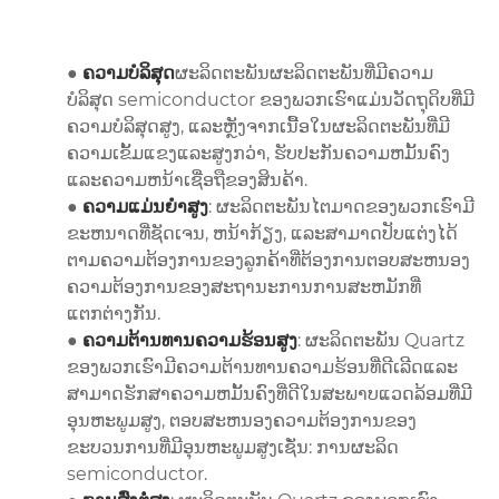
●
ຄວາມບໍລິສຸດ
ຜະລິດຕະພັນຜະລິດຕະພັນທີ່ມີຄວາມ
ບໍລິສຸດ semiconductor ຂອງພວກເຮົາແມ່ນວັດຖຸດິບທີ່ມີ
ຄວາມບໍລິສຸດສູງ, ແລະຫຼັງຈາກເນື້ອໃນຜະລິດຕະພັນທີ່ມີ
ຄວາມເຂັ້ມແຂງແລະສູງກວ່າ, ຮັບປະກັນຄວາມຫມັ້ນຄົງ
ແລະຄວາມຫນ້າເຊື່ອຖືຂອງສິນຄ້າ.
●
ຄວາມແມ່ນຍໍາສູງ
: ຜະລິດຕະພັນໄຕມາດຂອງພວກເຮົາມີ
ຂະຫນາດທີ່ຊັດເຈນ, ຫນ້າກ້ຽງ, ແລະສາມາດປັບແຕ່ງໄດ້
ຕາມຄວາມຕ້ອງການຂອງລູກຄ້າທີ່ຕ້ອງການຕອບສະຫນອງ
ຄວາມຕ້ອງການຂອງສະຖານະການການສະຫມັກທີ່
ແຕກຕ່າງກັນ.
●
ຄວາມຕ້ານທານຄວາມຮ້ອນສູງ
: ຜະລິດຕະພັນ Quartz
ຂອງພວກເຮົາມີຄວາມຕ້ານທານຄວາມຮ້ອນທີ່ດີເລີດແລະ
ສາມາດຮັກສາຄວາມຫມັ້ນຄົງທີ່ດີໃນສະພາບແວດລ້ອມທີ່ມີ
ອຸນຫະພູມສູງ, ຕອບສະຫນອງຄວາມຕ້ອງການຂອງ
ຂະບວນການທີ່ມີອຸນຫະພູມສູງເຊັ່ນ: ການຜະລິດ
semiconductor.