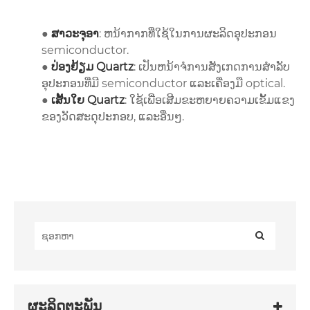
●
ສາວະຈຸອາ
: ຫນ້າກາກທີ່ໃຊ້ໃນການຜະລິດອຸປະກອນ
semiconductor.
●
ປ່ອງຢ້ຽມ Quartz
: ເປັນຫນ້າຈໍການສັງເກດການສໍາລັບ
ອຸປະກອນທີ່ມີ semiconductor ແລະເຄື່ອງມື optical.
●
ເສັ້ນໃຍ Quartz
: ໃຊ້ເພື່ອເສີມຂະຫຍາຍຄວາມເຂັ້ມແຂງ
ຂອງວັດສະດຸປະກອບ, ແລະອື່ນໆ.
ຜະລິດຕະພັນ