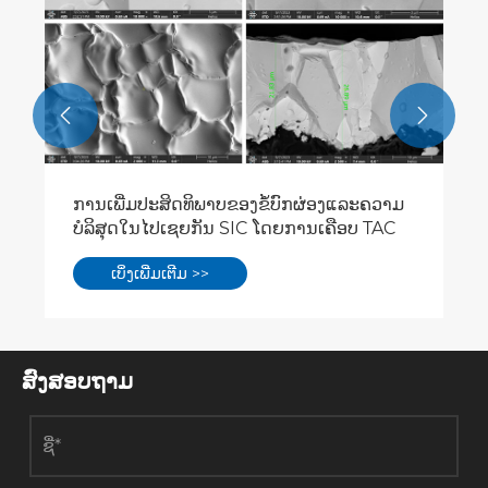
ເບິ່ງເພີ່ມເຕີມ >>


ສົ່ງສອບຖາມ