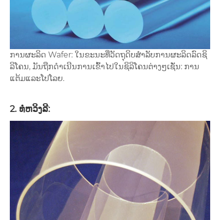
ການຜະລິດ Wafer: ໃນຂະນະທີ່ວັດຖຸດິບສໍາລັບການຜະລິດລົດຊິ
ລິໂຄນ, ມັນຖືກດໍາເນີນການເຂົ້າໄປໃນຊິລິໂຄນຕ່າງໆເຊັ່ນ: ການ
ແຕ້ມແລະໂປໂລຍ.
2. ທໍ່ຫວິງລີ: