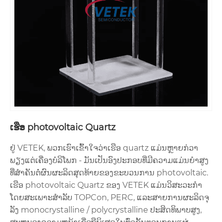
ເຮືອ photovoltaic Quartz
ຢູ່ VETEK, ພວກເຮົາເຂົ້າໃຈວ່າເຮືອ quartz ແມ່ນຫຼາຍກ່ວາ
ພຽງແຕ່ເຄື່ອງບໍລິໂພກ - ມັນເປັນອົງປະກອບທີ່ມີຄວາມແມ່ນຍໍາສູງ
ທີ່ສໍາຄັນຕໍ່ຜົນຜະລິດສຸດທ້າຍຂອງຂະບວນການ photovoltaic.
ເຮືອ photovoltaic Quartz ຂອງ VETEK ແມ່ນວິສະວະກໍາ
ໂດຍສະເພາະສໍາລັບ TOPCon, PERC, ແລະສາຍການຜະລິດຈຸ
ລັງ monocrystalline / polycrystalline ປະສິດທິພາບສູງ,