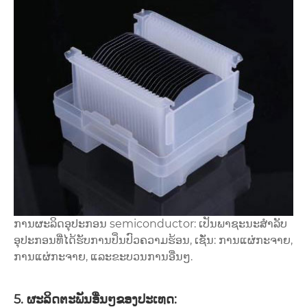
ການຜະລິດອຸປະກອນ semiconductor: ເປັນພາຊະນະສໍາລັບ
ອຸປະກອນທີ່ໄດ້ຮັບການປິ່ນປົວຄວາມຮ້ອນ, ເຊັ່ນ: ການແຜ່ກະຈາຍ,
ການແຜ່ກະຈາຍ, ແລະຂະບວນການອື່ນໆ.
5. ຜະລິດຕະພັນອື່ນໆຂອງປະເທດ: