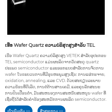
ເຮືອ Wafer Quartz ຄວາມບໍລິສຸດສູງສໍາລັບ TEL
ເຮືອ Wafer Quartz ຄວາມບໍລິສຸດສູງ VETEK ສໍາລັບອຸປະກອນ
TEL semiconductor ແມ່ນຜະລິດຈາກວັດສະດຸ quartz
ປະເພດ semiconductor ແລະອອກແບບສໍາລັບການຈັດການ
wafer ໃນຂະບວນການທີ່ມີອຸນຫະພູມສູງເຊັ່ນ: ການແຜ່ກະຈາຍ,
oxidation, annealing, ແລະ CVD. ດ້ວຍສະຖຽນລະພາບ
ຄວາມຮ້ອນທີ່ດີເລີດ, ການຕໍ່ຕ້ານສານເຄມີ, ແລະຄຸນລັກສະນະ
ການປົນເປື້ອນຕ່ໍາ, ມັນສະຫນອງການສະຫນັບສະຫນູນ wafer ທີ່
ເຊື່ອຖືໄດ້ສໍາລັບຄໍາຮ້ອງສະຫມັກການຜະລິດ semiconductor.
ເບິ່ງເພີ່ມເຕີມ >>
ສົ່ງສອບຖາມ >>