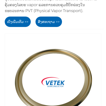
ຄຸ້ມຄອງໄລຍະ vapor ແລະການຄວບຄຸມຂໍ້ບົກພ່ອງໃນ
ຂະບວນການ PVT (Physical Vapor Transport).
ເບິ່ງເພີ່ມເຕີມ >>
ສົ່ງສອບຖາມ >>