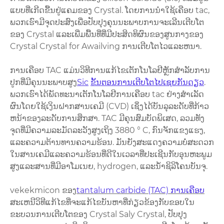
ແບບທີ່ເກີດຂື້ນຢູ່ແຄມຂອງ Crystal. ໂດຍການນໍາໃຊ້ເຄືອບ tac,
ພວກເຮົາມີຈຸດປະສົງເພື່ອປັບປຸງຄຸນນະພາບການຈະເລີນເຕີບໂຕ
ຂອງ Crystal ແລະເພີ່ມພື້ນທີ່ທີ່ມີປະສິດທິຜົນຂອງສູນກາງຂອງ
Crystal Crystal for Awailving ການເຕີບໂຕໄວແລະຫນາ.
ການເຄືອບ TAC ແມ່ນວິທີການແກ້ໄຂເຕັກໂນໂລຢີຫຼັກສໍາລັບການ
ປູກທີ່ມີຄຸນນະພາບສູງ
Sic
ຂັ້ນຕອນການເຕີບໂຕໄປເຊຍກັນດຽວ
.
ພວກເຮົາໄດ້ພັດທະນາເຕັກໂນໂລຢີການເຄືອບ tac ຢ່າງສໍາເລັດ
ຜົນໂດຍໃຊ້ເງິນຝາກສານເຄມີ (CVD) ເຊິ່ງໄດ້ບັນລຸລະດັບທີ່ກ້າວ
ຫນ້າຂອງລະດັບການສຶກສາ. TAC ມີຄຸນສົມບັດພິເສດ, ລວມທັງ
ຈຸດທີ່ມີຄວາມລະມັດລະວັງສູງເຖິງ 3880 ° C, ກົນຈັກແຂງແຮງ,
ແລະຄວາມຕ້ານທານຄວາມຮ້ອນ. ມັນຍັງສະແດງຄວາມບໍ່ສະດວກ
ໃນສານເຄມີແລະຄວາມຮ້ອນທີ່ດີໃນເວລາທີ່ປະເຊີນກັບອຸນຫະພູມ
ສູງແລະສານທີ່ມີອາໂມເນຍ, hydrogen, ແລະນ້ໍາຊິລິໂຄນບັນຈຸ.
vekekmicon ຂອງ
tantalum carbide (TAC) ການເຄືອບ
ສະເຫນີວິທີແກ້ໄຂທີ່ຈະແກ້ໄຂບັນຫາທີ່ກ່ຽວຂ້ອງກັບຂອບໃນ
ຂະບວນການເຕີບໂຕຂອງ Crystal Saly Crystal, ປັບປຸງ