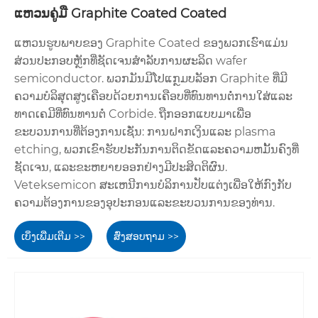
ແຫວນຄູ່ມື Graphite Coated Coated
ແຫວນຮູບພາບຂອງ Graphite Coated ຂອງພວກເຮົາແມ່ນ
ສ່ວນປະກອບຫຼັກທີ່ຊັດເຈນສໍາລັບການຜະລິດ wafer
semiconductor. ພວກມັນມີໂປແກຼມບລັອກ Graphite ທີ່ມີ
ຄວາມບໍລິສຸດສູງເຄືອບດ້ວຍການເຄືອບທີ່ທົນທານຕໍ່ການໃສ່ແລະ
ທາດເຄມີທີ່ທົນທານຕໍ່ Corbide. ຖືກອອກແບບມາເພື່ອ
ຂະບວນການທີ່ຕ້ອງການເຊັ່ນ: ການຝາກເງິນແລະ plasma
etching, ພວກເຂົາຮັບປະກັນການຕິດຂັດແລະຄວາມຫມັ້ນຄົງທີ່
ຊັດເຈນ, ແລະຂະຫຍາຍອອກຢ່າງມີປະສິດຕິຜົນ.
Veteksemicon ສະເຫນີການບໍລິການປັບແຕ່ງເພື່ອໃຫ້ກົງກັບ
ຄວາມຕ້ອງການຂອງອຸປະກອນແລະຂະບວນການຂອງທ່ານ.
ເບິ່ງເພີ່ມເຕີມ >>
ສົ່ງສອບຖາມ >>