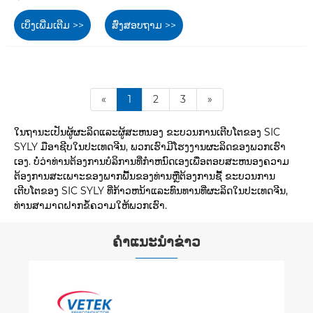
ເບິ່ງເພີ່ມເຕີມ >>
ສົ່ງສອບຖາມ >>
«
1
2
3
»
ໃນຖານະເປັນຜູ້ຜະລິດແລະຜູ້ສະຫນອງ ຂະບວນການເຕີບໂຕຂອງ SIC
SYLY ມືອາຊີບໃນປະເທດຈີນ, ພວກເຮົາມີໂຮງງານຜະລິດຂອງພວກເຮົາ
ເອງ. ບໍ່ວ່າທ່ານຕ້ອງການບໍລິການທີ່ກໍາຫນົດເອງເພື່ອຕອບສະຫນອງຄວາມ
ຕ້ອງການສະເພາະຂອງພາກພື້ນຂອງທ່ານຫຼືຕ້ອງການຊື້ ຂະບວນການ
ເຕີບໂຕຂອງ SIC SYLY ທີ່ກ້າວຫນ້າແລະທົນທານທີ່ຜະລິດໃນປະເທດຈີນ,
ທ່ານສາມາດຝາກຂໍ້ຄວາມໃຫ້ພວກເຮົາ.
ຄໍາແນະນໍາຂ່າວ