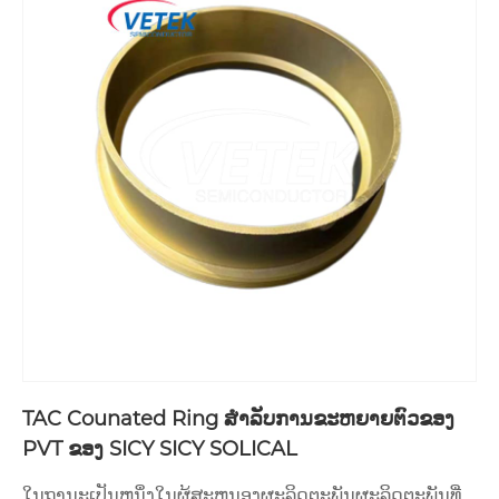
TAC Counated Ring ສໍາລັບການຂະຫຍາຍຕົວຂອງ
PVT ຂອງ SICY SICY SOLICAL
ໃນຖານະເປັນຫນຶ່ງໃນຜູ້ສະຫນອງຜະລິດຕະພັນຜະລິດຕະພັນທີ່