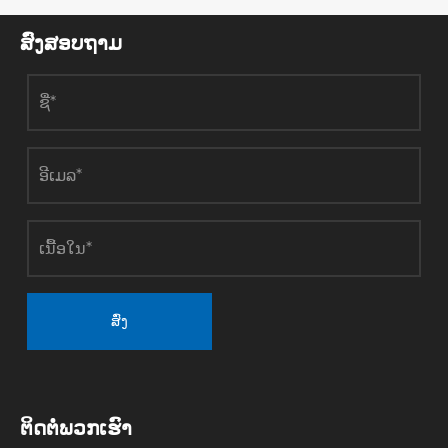
ສົ່ງສອບຖາມ
ສົ່ງ
ຕິດ​ຕໍ່​ພວກ​ເຮົາ