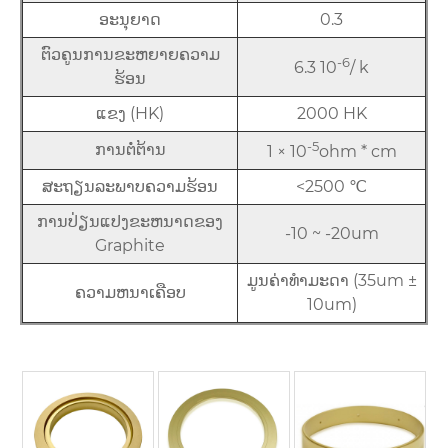
ອະນຸຍາດ
0.3
ຕົວຄູນການຂະຫຍາຍຄວາມ
-6
6.3 10
/ k
ຮ້ອນ
ແຂງ (HK)
2000 HK
-5
ການຕໍ່ຕ້ານ
1 × 10
ohm * cm
ສະຖຽນລະພາບຄວາມຮ້ອນ
<2500 ℃
ການປ່ຽນແປງຂະຫນາດຂອງ
-10 ~ -20um
Graphite
ມູນຄ່າທໍາມະດາ (35um ±
ຄວາມຫນາເຄືອບ
10um)