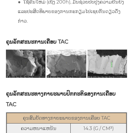
●
ໃຊ້ຄືນໃຫມ່ (ເຖິງ 200h), ມັນຊ່ວຍປັບປຸງຄວາມຍືນຍົງ
ແລະປະສິດທິພາບຂອງການກະກຽມໄປເຊຍກັນດຽວດັ່ງ
ກ່າວ.
ຄຸນລັກສະນະການເຄືອບ TAC
ຄຸນລັກສະນະທາງກາຍະພາບປົກກະຕິຂອງການເຄືອບ
TAC
ຄຸນສົມບັດທາງກາຍະພາບຂອງການເຄືອບ TAC
ຄວາມຫນາແຫນ້ນ
14.3 (G / CM³)