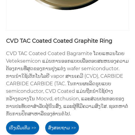
CVD TAC Coated Coated Graphite Ring
CVD TAC Coated Coated Bagramite ໂດຍແຫວນໂດຍ
Veteksemicon ແມ່ນການອອກແບບເພື່ອຕອບສະຫນອງຄວາມ
ຕ້ອງການທີ່ສຸດຂອງການປຸງແຕ່ງ wafer semiconductor.
ການນໍາໃຊ້ເຕັກໂນໂລຢີ vapor ສານເຄມີ (CVD), CARBIDE
CARBIDE CARBIDE (TAC. ໃນການຜະລິດຮູບແບບ
semiconductor, CVD Coated ແມ່ນຖືກນໍາໃຊ້ຢ່າງ
ກວ້າງຂວາງໃນ Mocvd, etchusion, ແລະສ່ວນປະກອບຂອງ
ການປະທັບຕາສໍາລັບຜູ້ຂົນສົ່ງ, ແລະຜູ້ທີ່ມີຄວາມສົງໃສ. ຊອກຫາຕໍ່
ກັບການປຶກສາຫາລືຂອງທ່ານຕໍ່ໄປ.
ເບິ່ງເພີ່ມເຕີມ >>
ສົ່ງສອບຖາມ >>