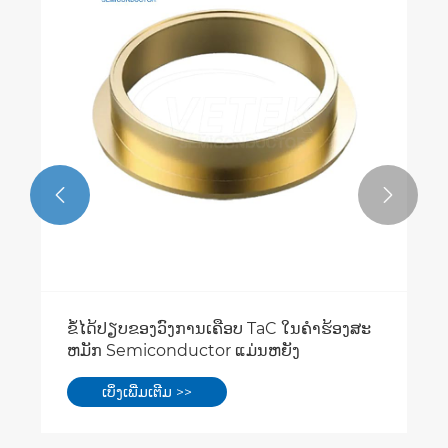


ຂໍ້ໄດ້ປຽບຂອງວົງການເຄືອບ TaC ໃນຄໍາຮ້ອງສະ
ຫມັກ Semiconductor ແມ່ນຫຍັງ
ເບິ່ງເພີ່ມເຕີມ >>