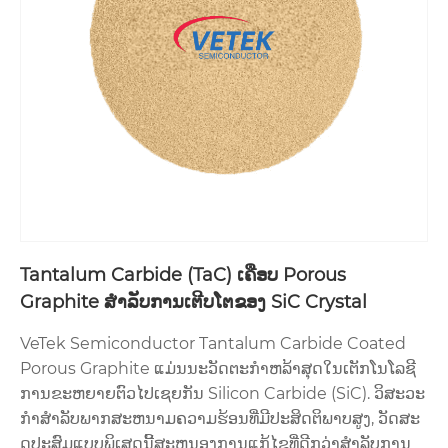
Tantalum Carbide (TaC) ເຄືອບ Porous
Graphite ສໍາລັບການເຕີບໂຕຂອງ SiC Crystal
VeTek Semiconductor Tantalum Carbide Coated
Porous Graphite ແມ່ນນະວັດຕະກໍາຫລ້າສຸດໃນເຕັກໂນໂລຊີ
ການຂະຫຍາຍຕົວໄປເຊຍກັນ Silicon Carbide (SiC). ວິສະວະ
ກໍາສໍາລັບພາກສະຫນາມຄວາມຮ້ອນທີ່ມີປະສິດຕິພາບສູງ, ວັດສະ
ດຸປະສົມແບບພິເສດນີ້ສະຫນອງການແກ້ໄຂທີ່ດີກວ່າສໍາລັບການ