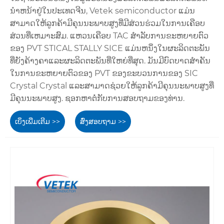
ນໍາຫນ້າຢູ່ໃນປະເທດຈີນ, Vetek semiconductor ແມ່ນ
ສາມາດໃຫ້ລູກຄ້າມີຄຸນນະພາບສູງທີ່ມີສ່ວນຮ່ວມໃນການເຄືອບ
ສ່ວນທີ່ເຫມາະສົມ. ແຫວນເຄືອບ TAC ສໍາລັບການຂະຫຍາຍຕົວ
ຂອງ PVT STICAL STALLY SICE ແມ່ນຫນຶ່ງໃນຜະລິດຕະພັນ
ທີ່ຍັງຄ້າງຄາແລະຜະລິດຕະພັນທີ່ໃຫຍ່ທີ່ສຸດ. ມັນມີບົດບາດສໍາຄັນ
ໃນການຂະຫຍາຍຕົວຂອງ PVT ຂອງຂະບວນການຂອງ SIC
Crystal Crystal ແລະສາມາດຊ່ວຍໃຫ້ລູກຄ້າມີຄຸນນະພາບສູງທີ່
ມີຄຸນນະພາບສູງ. ຊອກຫາຕໍ່ກັບການສອບຖາມຂອງທ່ານ.
ເບິ່ງເພີ່ມເຕີມ >>
ສົ່ງສອບຖາມ >>