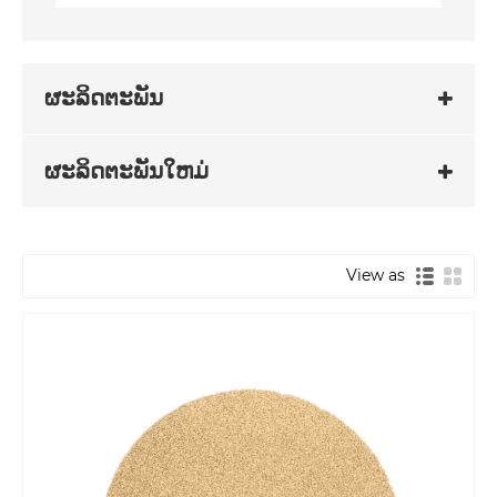
ຜະລິດຕະພັນ
ຜະລິດຕະພັນໃຫມ່
View as