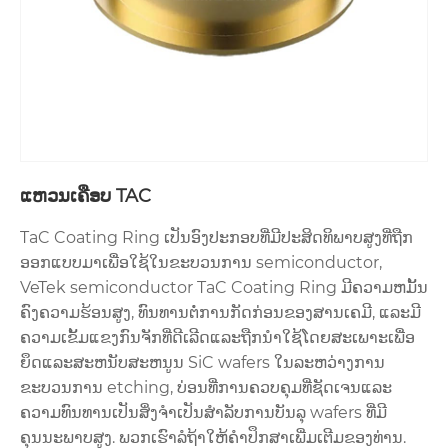
ແຫວນເຄືອບ TAC
TaC Coating Ring ເປັນອົງປະກອບທີ່ມີປະສິດທິພາບສູງທີ່ຖືກ
ອອກແບບມາເພື່ອໃຊ້ໃນຂະບວນການ semiconductor,
VeTek semiconductor TaC Coating Ring ມີຄວາມຫມັ້ນ
ຄົງຄວາມຮ້ອນສູງ, ທົນທານຕໍ່ການກັດກ່ອນຂອງສານເຄມີ, ແລະມີ
ຄວາມເຂັ້ມແຂງກົນຈັກທີ່ດີເລີດແລະຖືກນໍາໃຊ້ໂດຍສະເພາະເພື່ອ
ຍຶດແລະສະຫນັບສະຫນູນ SiC wafers ໃນລະຫວ່າງການ
ຂະບວນການ etching, ບ່ອນທີ່ການຄວບຄຸມທີ່ຊັດເຈນແລະ
ຄວາມທົນທານເປັນສິ່ງຈໍາເປັນສໍາລັບການບັນລຸ wafers ທີ່ມີ
ຄຸນນະພາບສູງ. ພວກເຮົາລໍຖ້າໃຫ້ຄໍາປຶກສາເພີ່ມເຕີມຂອງທ່ານ.