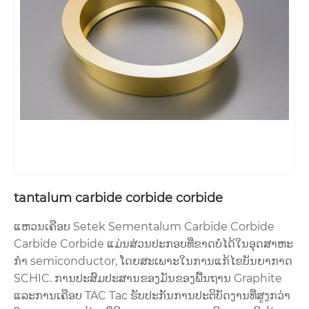
tantalum carbide corbide corbide
ແຫວນເຄືອບ Setek Sementalum Carbide Corbide
Carbide Corbide ແມ່ນສ່ວນປະກອບທີ່ຂາດບໍ່ໄດ້ໃນອຸດສາຫະ
ກໍາ semiconductor, ໂດຍສະເພາະໃນການແກ້ໄຂບັນຍາກາດ
SCHIC. ການປະສົມປະສານຂອງມັນຂອງພື້ນຖານ Graphite
ແລະການເຄືອບ TAC Tac ຮັບປະກັນການປະຕິບັດງານທີ່ສູງກວ່າ