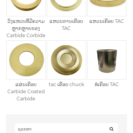
ວົງແຫວນທີ່ມີຄວາມ
ແຫວນການເຄືອບ
ແຫວນເຄືອບ TAC
ຫຼາກຫຼາຍຂອງ
TAC
Carbide Corbide
ແຜ່ນເຄືອບ
tac ເຄືອບ chuck
ທໍ່ເຄືອບ TAC
Carbide Coated
Carbide