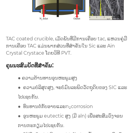
TAC coated crucible, ເມັດພັນທີ່ມີການເຄືອບ tac, ແຫວນຄູ່ມື
ການເຄືອບ TAC ແມ່ນພາກສ່ວນທີ່ສໍາຄັນໃນ Sic ແລະ Ain
Crystal Crystace ໂດຍວິທີ PVT.
:
ຄຸນນະສົມບັດທີ່ສໍາຄັນ
●
ຄວາມຕ້ານທານອຸນຫະພູມສູງ
●
ຄວາມບໍລິສຸດສູງ, ຈະບໍ່ມົນລະພິດວັດຖຸດິບຂອງ SIC ແລະ
ໄປເຊຍກັນ.
●
ທົນທານຕໍ່ກັບອາຍແລະn₂corrosion
●
ອຸນຫະພູມ eutectic ສູງ (ມີ aln) ເພື່ອສະສົມວົງຈອນ
ການກະກຽມໄປເຊຍກັນ.