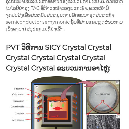
ຄຸນນະພາບແລະປະສິດທິພາບຂອງຂະບວນການເຕີບໂຕ. ດ້ວຍເຕັກ
ໂນໂລຍີບໍາລຸງ TAC ທີ່ກ້າວຫນ້າຂອງພວກເຮົາ, ພວກເຮົາມີ
ຈຸດປະສົງເພື່ອສະຫນັບສະຫນູນການພັດທະນາອຸດສະຫະກໍາ
semiconductor semymonic ລຸ້ນທີສາມແລະຫຼຸດຜ່ອນການ
ເພິ່ງພາອາໄສອຸປະກອນທີ່ນໍາເຂົ້າ.
PVT ວິທີການ SICY Crystal Crystal
Crystal Crystal Crystal Crystal
Crystal Crystal ຂະບວນການອາໄຫຼ່: