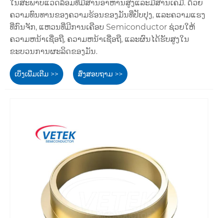
ໃນສະພາບແວດລ້ອມທີ່ມີສານອາຫານສູງແລະມີສານເຄມີ. ດ້ວຍ
ຄວາມທົນທານຂອງຄວາມຮ້ອນຂອງມັນທີ່ປັບປຸງ, ແລະຄວາມແຮງ
ທີ່ກົນຈັກ, ແຫວນທີ່ມີການເຄືອບ Semiconductor ຊ່ວຍໃຫ້
ຄວາມຫນ້າເຊື່ອຖື, ຄວາມຫນ້າເຊື່ອຖື, ແລະຜົນໄດ້ຮັບສູງໃນ
ຂະບວນການຜະລິດຂອງມັນ.
ເບິ່ງເພີ່ມເຕີມ >>
ສົ່ງສອບຖາມ >>