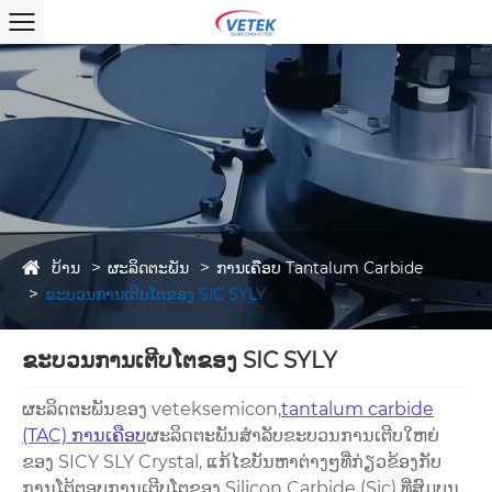
ບ້ານ
ຜະລິດຕະພັນ
ການເຄືອບ Tantalum Carbide
ຂະບວນການເຕີບໂຕຂອງ SIC SYLY
ຂະບວນການເຕີບໂຕຂອງ SIC SYLY
ຜະລິດຕະພັນຂອງ veteksemicon,
tantalum carbide
(TAC) ການເຄືອບ
ຜະລິດຕະພັນສໍາລັບຂະບວນການເຕີບໃຫຍ່
ຂອງ SICY SLY Crystal, ແກ້ໄຂບັນຫາຕ່າງໆທີ່ກ່ຽວຂ້ອງກັບ
ການໂຕ້ຕອບການເຕີບໂຕຂອງ Silicon Carbide (Sic) ທີ່ສົມບູນ