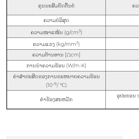
ຄຸນນະສົມບັດຕົ້ນຕໍ
ຄວາ
ຄວາມບໍລິສຸດ
3
ຄວາມໜາແໜ້ນ (g/cm
)
2
ຄວາມແຂງ (kg/mm
)
ຄວາມຕ້ານທານ [Ωcm]
ການນໍາຄວາມຮ້ອນ (W/m-K)
ຄ່າສໍາປະສິດຂອງການຂະຫຍາຍຄວາມຮ້ອນ
-6
(10
/ ℃)
ອຸປະກອນ s
ຄໍາຮ້ອງສະຫມັກ