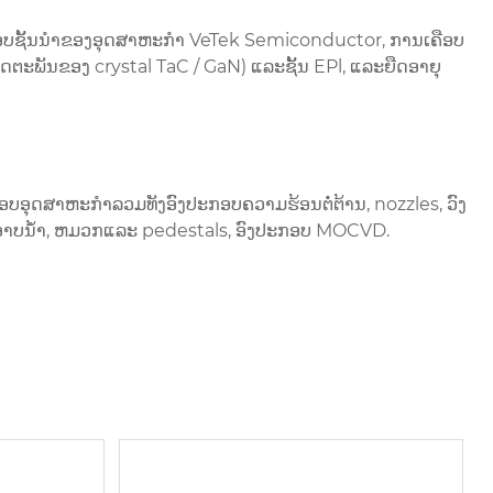
ບຊັ້ນນໍາຂອງອຸດສາຫະກໍາ VeTek Semiconductor, ການເຄືອບ
ິດຕະພັນຂອງ crystal TaC / GaN) ແລະຊັ້ນ EPl, ແລະຍືດອາຍຸ
ບອຸດສາຫະກໍາລວມທັງອົງປະກອບຄວາມຮ້ອນຕໍ່ຕ້ານ, nozzles, ວົງ
ົວອາບນ້ໍາ, ຫມວກແລະ pedestals, ອົງປະກອບ MOCVD.