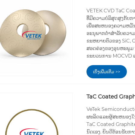
VETEK CVD TaC Coat
ທີ່ມີຄວາມບໍລິສຸດສູງກ
ເພື່ອສະຫນອງຄວາມຫມັ້ນ
ອະນຸພາກຕ່ໍາສໍາລັບຄວ
ຂະຫຍາຍຕົວຂອງ SiC, GaN
ສອດຄ່ອງຂອງອຸນຫະພູມ
ຂະບວນການ MOCVD ແລະ 
ເບິ່ງເພີ່ມເຕີມ >>
TaC Coated Graph
VeTek Semiconductor
ຜະລິດແລະຜູ້ສະຫນອງໃນ
TaC Coated Graphite
ນົດເອງ. ຍິນດີຕ້ອນຮັບ