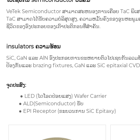
ໄປເຊຍກັນ semiconductor ປະສົມ
VeTek Semiconductor ສາມາດສະຫນອງການເຄືອບ TaC ພິເສດສໍ
TaC ສາມາດໄດ້ຮັບຄວາມບໍລິສຸດສູງ, ຄວາມຫມັ້ນຄົງຂອງອຸນຫະພູມສ
ຊີວິດຂອງອົງປະກອບຂອງເຕົາປະຕິກອນທີ່ສໍາຄັນ.
insulators ຄວາມຮ້ອນ
SiC, GaN ແລະ AlN ອົງປະກອບການຂະຫຍາຍຕົວໄປເຊຍກັນລວມທັງ c
ປ້ອງກັນແລະ brazing fixtures, GaN ແລະ SiC epitaxial CV
ຈຸດປະສົງ:
● LED (ໄດໂອດປ່ອຍແສງ) Wafer Carrier
● ALD(Semiconductor) ຮັບ
● EPI Receptor (ຂະບວນການ SiC Epitaxy)