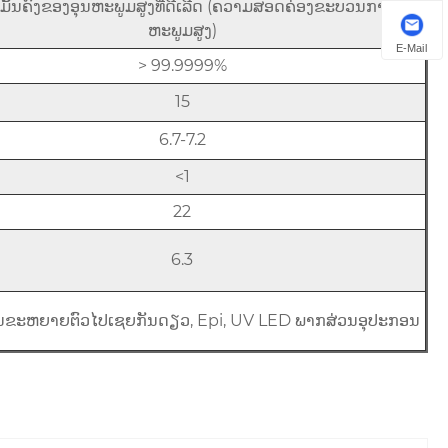
້ນ​ຄົງ​ຂອງ​ອຸນ​ຫະ​ພູມ​ສູງ​ທີ່​ດີ​ເລີດ (ຄວາມ​ສອດ​ຄ່ອງ​ຂະ​ບວນ​ການ​ອຸນ​
ຫະ​ພູມ​ສູງ​)
E-Mail
> 99.9999%
15
6.7-7.2
<1
22
6.3
ນຂະຫຍາຍຕົວໄປເຊຍກັນດຽວ, Epi, UV LED ພາກສ່ວນອຸປະກອນ