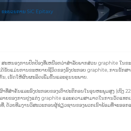
ຂະບວນການ SiC Epitaxy
ສະຫນອງການປົກປ້ອງທີ່ເຫນືອກວ່າສໍາລັບພາກສ່ວນ graphite ໃນຂ
ຮັບແມ່ນການຂະຫຍາຍຊີວິດຂອງອົງປະກອບ graphite, ການຮັກສາປະຕ
, ເຮັດໃຫ້ຜົນຜະລິດເພີ່ມຂຶ້ນແລະຄຸນນະພາບ.
ຜົາທີ່ສໍາຄັນແລະອົງປະກອບຂອງເຕົາປະຕິກອນໃນອຸນຫະພູມສູງ (ເຖິງ 
ຍຂອງການປຸງແຕ່ງ graphite ແລະຄວາມສາມາດໃນການວັດແທກເພື່ອ
ັມທີ່, ດ້ວຍທີມງານວິສະວະກອນຜູ້ຊ່ຽວຊານຂອງພວກເຮົາພ້ອມທີ່ຈະອອ