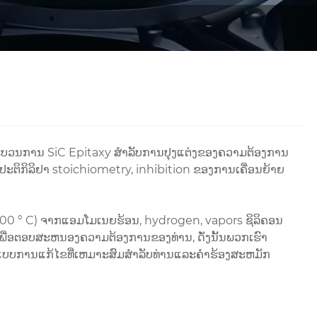
ະບວນການ SiC Epitaxy ສໍາລັບການປຸງແຕ່ງຂອງຄວາມຕ້ອງການ
ິກິລິຢາ stoichiometry, inhibition ຂອງການເຄື່ອນຍ້າຍ
2200 ° C) ຈາກແອມໂມເນຍຮ້ອນ, hydrogen, vapors ຊິລິຄອນ
ຕອບສະຫນອງຄວາມຕ້ອງການຂອງທ່ານ, ດັ່ງນັ້ນພວກເຮົາ
ກແບບການແກ້ໄຂທີ່ເຫມາະສົມສໍາລັບທ່ານແລະຄໍາຮ້ອງສະຫມັກ