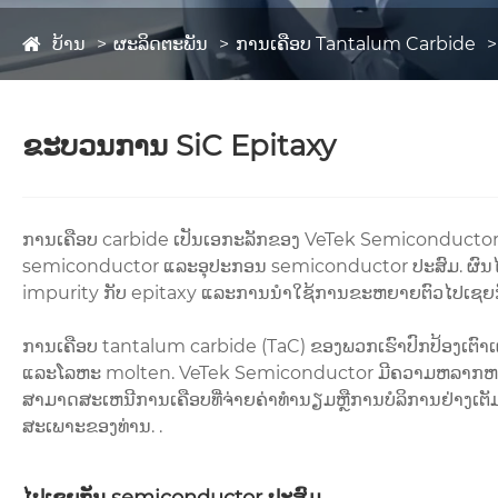
ບ້ານ
ຜະລິດຕະພັນ
ການເຄືອບ Tantalum Carbide
ຂະບວນການ SiC Epitaxy
ການເຄືອບ carbide ເປັນເອກະລັກຂອງ VeTek Semiconductor 
semiconductor ແລະອຸປະກອນ semiconductor ປະສົມ. ຜົນໄດ້
impurity ກັບ epitaxy ແລະການນໍາໃຊ້ການຂະຫຍາຍຕົວໄປເຊຍກັນ
ການເຄືອບ tantalum carbide (TaC) ຂອງພວກເຮົາປົກປ້ອງເຕົາເ
ແລະໂລຫະ molten. VeTek Semiconductor ມີຄວາມຫລາກຫລາ
ສາມາດສະເຫນີການເຄືອບທີ່ຈ່າຍຄ່າທໍານຽມຫຼືການບໍລິການຢ່າງເຕ
ສະເພາະຂອງທ່ານ. .