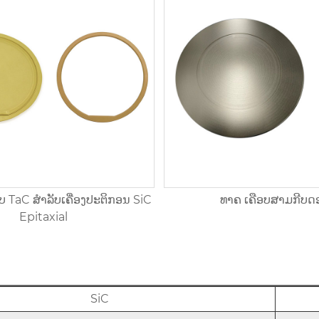
 TaC ສໍາລັບເຄື່ອງປະຕິກອນ SiC
ທາຄ ເຄືອບສາມກີບດ
Epitaxial
SiC