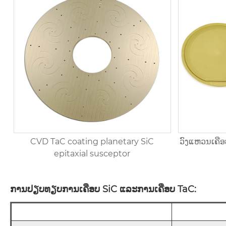
CVD TaC coating planetary SiC
ວົງແຫວນເຄືອບ
epitaxial susceptor
ການປຽບທຽບການເຄືອບ SiC ແລະການເຄືອບ TaC: