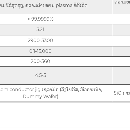
ຄວາມ​ຫມັ
ມບໍລິສຸດສູງ, ຄວາມຕ້ານທານ plasma ທີ່ດີເລີດ
> 99.9999%
3.21
2900-3300
0.1-15,000
200-360
4.5-5
emiconductor jig ເຊລາມິກ (ວົງໂຟກັສ, ຫົວອາບນ້ໍາ,
SiC ກາ
Dummy Wafer)