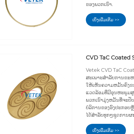
ຂອງພວກເຮົາ.
ເບິ່ງເພີ່ມເຕີມ >>
CVD TaC Coated 
Vetek CVD TaC Coat
ສະເພາະສໍາລັບການຂະຫຍ
ໃຫ້ເຫັນຄວາມຫມັ້ນຄົງ
ແວດລ້ອມທີ່ມີອຸນຫະພູມສ
ພວກເຮົາມຸ່ງຫມັ້ນທີ່ຈ
ບໍລິການຂອງອົງປະກອບຫຼ
ໄດ້ສໍາລັບທຸກໆຊຸດການ
ເບິ່ງເພີ່ມເຕີມ >>