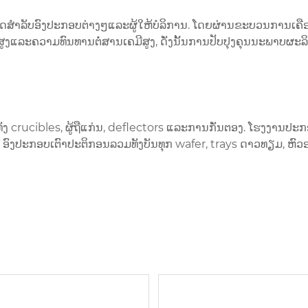
າລັບອົງປະກອບຕ່າງໆແລະຜູ້ໃຫ້ບໍລິການ. ໂດຍຜ່ານຂະບວນການເຄືອ
ູງແລະຄວາມທົນທານຕໍ່ສານເຄມີສູງ, ດັ່ງນັ້ນການປັບປຸງຄຸນນະພາບຜະລ
rucibles, ຜູ້ຖືແກ່ນ, deflectors ແລະການກັ່ນຕອງ. ໂຮງງານປະກອ
D ອົງປະກອບເຕົາປະຕິກອນລວມທັງບັນທຸກ wafer, trays ດາວທຽມ, ຫ