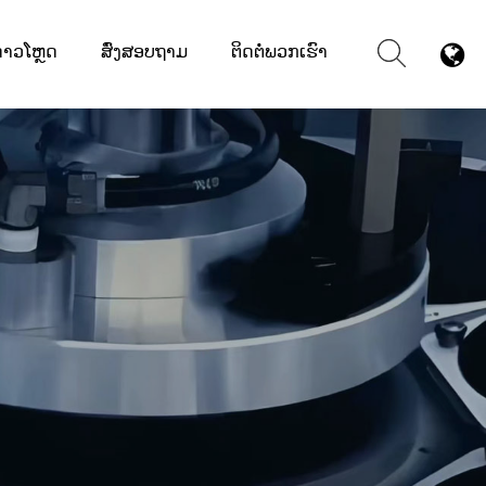
ດາວໂຫຼດ
ສົ່ງສອບຖາມ
ຕິດຕໍ່ພວກເຮົາ