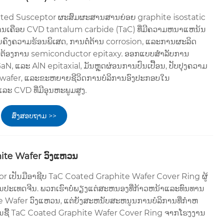
ed Susceptor ຜະສົມຜະສານສານຍ່ອຍ graphite isostatic
ັບການເຄືອບ CVD tantalum carbide (TaC) ທີ່ມີຄວາມຫນາແຫນ້ນ
ຄົງຄວາມຮ້ອນພິເສດ, ການຕໍ່ຕ້ານ corrosion, ແລະການຜະລິດ
າມຕ້ອງການ semiconductor epitaxy. ອອກແບບສໍາລັບການ
, ແລະ AlN epitaxial, ມັນຫຼຸດຜ່ອນການປົນເປື້ອນ, ປັບປຸງຄວາມ
 wafer, ແລະຂະຫຍາຍຊີວິດການບໍລິການອົງປະກອບໃນ
CVD ທີ່ມີອຸນຫະພູມສູງ.
ສົ່ງສອບຖາມ >>
ite Wafer ວົງແຫວນ
 ເປັນມືອາຊີບ TaC Coated Graphite Wafer Cover Ring ຜູ້
ປະເທດຈີນ. ພວກເຮົາບໍ່ພຽງແຕ່ສະຫນອງທີ່ກ້າວຫນ້າແລະທົນທານ
 Wafer ວົງແຫວນ, ແຕ່ຍັງສະຫນັບສະຫນູນການບໍລິການທີ່ກໍາຫ
ການຊື້ TaC Coated Graphite Wafer Cover Ring ຈາກໂຮງງານ