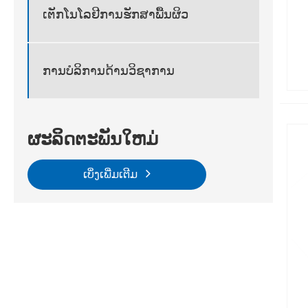
ເຕັກໂນໂລຢີການຮັກສາພື້ນຜິວ
ການບໍລິການດ້ານວິຊາການ
ຜະລິດຕະພັນໃຫມ່
ເບິ່ງເພີ່ມເຕີມ