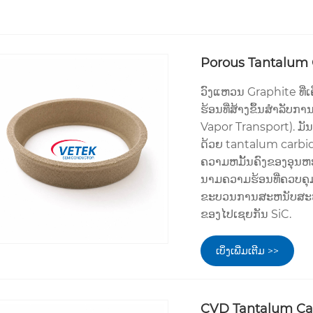
Porous Tantalum C
ວົງແຫວນ Graphite ທີ
ຮ້ອນທີ່ສ້າງຂຶ້ນສໍາລັ
Vapor Transport). ມັ
ດ້ວຍ tantalum carbi
ຄວາມຫມັ້ນຄົງຂອງອຸນຫ
ນາມຄວາມຮ້ອນທີ່ຄວບຄຸ
ຂະບວນການສະຫນັບສະຫນ
ຂອງໄປເຊຍກັນ SiC.
ເບິ່ງເພີ່ມເຕີມ >>
CVD Tantalum Carb