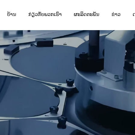
ບ້ານ
ກ່ຽວກັບພວກເຮົາ
ຜະລິດຕະພັນ
ຂ່າວ