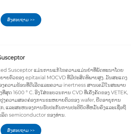
ສົ່ງສອບຖາມ >>
Susceptor
ed Susceptor ແມ່ນການແກ້ໄຂຄວາມແມ່ນຍໍາທີ່ພັດທະນາໂດຍ
າຍຕົວຂອງ epitaxial MOCVD ທີ່ມີປະສິດທິພາບສູງ. ມັນສະແດງ
ຂອງຄວາມຮ້ອນທີ່ດີເລີດແລະຄວາມ inertness ສານເຄມີໃນສະພາບ
ູງທີ່ສຸດ 1600 ° C. ອີງໃສ່ຂະບວນການ CVD ທີ່ເຄັ່ງຄັດຂອງ VETEK,
ະປັບປຸງຄວາມສອດຄ່ອງການຂະຫຍາຍຕົວຂອງ wafer, ຍືດອາຍຸການ
ັກ, ແລະສະຫນອງການຮັບປະກັນການປະຕິບັດທີ່ຫມັ້ນຄົງແລະເຊື່ອຖື
ຜະລິດ semiconductor ຂອງທ່ານ.
ສົ່ງສອບຖາມ >>