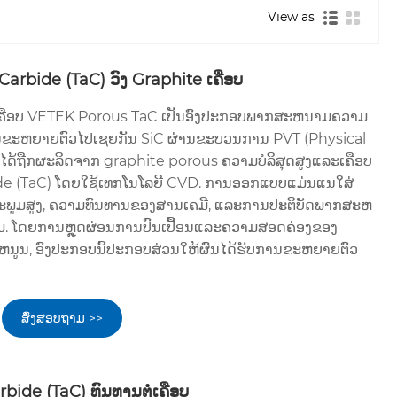
View as
arbide (TaC) ວົງ Graphite ເຄືອບ
່ເຄືອບ VETEK Porous TaC ເປັນອົງປະກອບພາກສະຫນາມຄວາມ
ບການຂະຫຍາຍຕົວໄປເຊຍກັນ SiC ຜ່ານຂະບວນການ PVT (Physical
ນໄດ້ຖືກຜະລິດຈາກ graphite porous ຄວາມບໍລິສຸດສູງແລະເຄືອບ
de (TaC) ໂດຍໃຊ້ເທກໂນໂລຍີ CVD. ການອອກແບບແມ່ນແນໃສ່
ະພູມສູງ, ຄວາມທົນທານຂອງສານເຄມີ, ແລະການປະຕິບັດພາກສະຫ
ມ. ໂດຍການຫຼຸດຜ່ອນການປົນເປື້ອນແລະຄວາມສອດຄ່ອງຂອງ
ູນ, ອົງປະກອບນີ້ປະກອບສ່ວນໃຫ້ຜົນໄດ້ຮັບການຂະຫຍາຍຕົວ
ສົ່ງສອບຖາມ >>
ide (TaC) ທົນທານຕໍ່ເຄືອບ