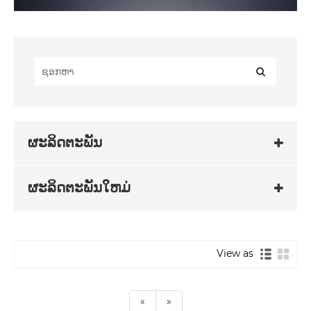
ຜະລິດຕະພັນ
ຜະລິດຕະພັນໃຫມ່
View as
«
»