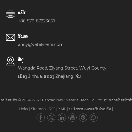
ແຟັກ
+86-579-87223657
ອີເມລ
anny@veteksemi.com
ທີ່ຢູ່
Wangda Road, Ziyang Street, Wuyi County,
ເມືອງ Jinhua, ແຂວງ Zhejiang, ຈີນ
ວນລິຂະສິດ © 2024 WuYi TianYao New Material Tech.Co.,Ltd. ສະຫງວນລິຂະສິດທັ
Links
|
Sitemap
|
RSS
|
XML
|
ນະໂຍບາຍຄວາມເປັນສ່ວນຕົວ
|