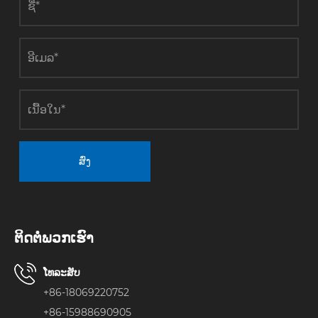
ສົ່ງ
ຕິດ​ຕໍ່​ພວກ​ເຮົາ
ໂທລະສັບ
+86-18069220752
+86-15988690905