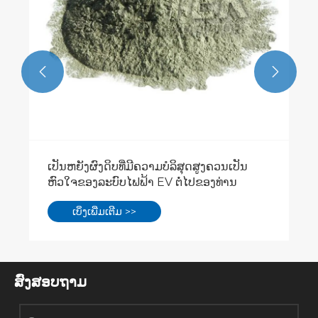


ເປັນຫຍັງຜົງດິບທີ່ມີຄວາມບໍລິສຸດສູງຄວນເປັນ
ຫົວໃຈຂອງລະບົບໄຟຟ້າ EV ຕໍ່ໄປຂອງທ່ານ
ເບິ່ງເພີ່ມເຕີມ >>
ສົ່ງສອບຖາມ