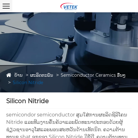
ບ້ານ
ຜະລິດຕະພັນ
Semiconductor Ceramics ອື່ນໆ
Silicon Nitride
Silicon Nitride
semicondor semiconductor ສຸມໃສ່ການຜະລິດຊິລິໂຄນ
Nitride ແລະທີມງານຄົ້ນຄ້ວາແລະພັດທະນາປະກອບດ້ວຍຜູ້
ຊ່ຽວຊານອາວຸໂສແລະພອນສະຫວັນດ້ານເທັກນິກ. ຄວາມຕ້ານ
ທານຊ shat ອກຂອງ Silicon Nitride ມີຂໍ້ດີ, ຄວາມຕ້ານທານ