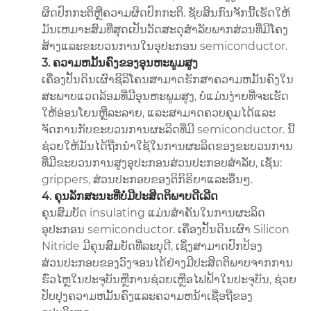
ຜິດປົກກະຕິຫຼືຄວາມຜິດປົກກະຕິ. ຊັບສິນກົນຈັກນີ້ເຮັດໃຫ້
ມັນເຫມາະສົມທີ່ສຸດເປັນວັດສະດຸສໍາລັບພາກສ່ວນທີ່ມີໂຄງ
ສ້າງແລະຂະບວນການໃນອຸປະກອນ semiconductor.
3. ຄວາມຫມັ້ນຄົງຂອງອຸນຫະພູມສູງ
ເຄື່ອງປັ້ນດິນເຜົາຊິລິໂຄນສາມາດຮັກສາຄວາມຫມັ້ນຄົງໃນ
ສະພາບແວດລ້ອມທີ່ມີອຸນຫະພູມສູງ, ບໍ່ແມ່ນງ່າຍທີ່ຈະເຮັດ
ໃຫ້ອ່ອນໂຍນຫຼືລະລາຍ, ແລະສາມາດຄວບຄຸມໄດ້ແລະ
ຈັດການກັບຂະບວນການຜະລິດທີ່ມີ semiconductor. ນີ້
ຊ່ວຍໃຫ້ມັນໄດ້ຖືກນໍາໃຊ້ໃນການຜະລິດຂອງຂະບວນການ
ທີ່ມີຂະບວນການສູງອຸປະກອນສ່ວນປະກອບສໍາລັບ, ເຊັ່ນ:
grippers, ສ່ວນປະກອບຂອງຕິກິຣິຍາແລະອື່ນໆ.
4. ຄຸນລັກສະນະທີ່ບໍ່ມີປະສິດຕິພາບດີເລີດ
ຄຸນສົມບັດ insulating ແມ່ນສໍາຄັນໃນການຜະລິດ
ອຸປະກອນ semiconductor. ເຄື່ອງປັ້ນດິນເຜົາ Silicon
Nitride ມີຄຸນສົມບັດທີ່ລະບຸດີ, ເຊິ່ງສາມາດປົກປ້ອງ
ສ່ວນປະກອບຂອງວົງຈອນໄດ້ຢ່າງມີປະສິດຕິພາບຈາກການ
ຮົ່ວໄຫຼໃນປະຈຸບັນຫຼືການຊ່ວຍເຫຼືອໄຟຟ້າໃນປະຈຸບັນ, ຊ່ວຍ
ປັບປຸງຄວາມຫມັ້ນຄົງແລະຄວາມຫນ້າເຊື່ອຖືຂອງ