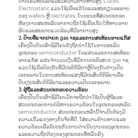
ດ້ານເຄມີທີ່ດີເລີດແລະມີຄວາມຕ້ານທານສູງ. Cucks
Electrostatic ແມ່ນໃຊ້ເພື່ອແກ້ໄຂແລະສະຖຽນລະພາບ
ຂອງ wafers ຫຼື slectrates, ໃນຂະນະທີ່ສ່ວນປະກອບ
ຫ້ອງການສະຫະລັດອາກາດຖືກໃຊ້ເພື່ອເຮັດໃຫ້ທາດອາຍ
ຜິດແລະສະພາບແວດລ້ອມທີ່ມີອາການສູງ.
2. ປ້າຍທີ່ແຈກຢາຍກ gas າຊແລະການສະທ້ອນອາຍແກັສ
ເຄື່ອງປັ້ນດິນເຜົາຊິລິໂຄນຍັງຖືກນໍາໃຊ້ໃນການຜະລິດ
ອຸປະກອນ semiconductor ໃນແຜ່ນແລະການສະທ້ອນ
ອາຍແກັສ. ແຜ່ນຈໍານວນເງິນທີ່ມີການປະຕິເສດກ gas າຊ
ແມ່ນໃຊ້ເພື່ອປ້ອງກັນທີ່ມີປະຕິກິລິຍາຫຼືປ້ອງກັນຢ່າງເປັນ
ເອກະພາບໃນການສະທ້ອນແສງທີ່ມີປະສິດຕິກິລິຍາເພື່ອ
ປັບປຸງປະສິດຕິກິລິຍາແລະຄວາມເປັນເອກະພາບ.
3. ຜູ້ຖືແລະສ່ວນປະກອບຄວາມຮ້ອນ
ເຄື່ອງປັ້ນດິນເຜົາຊິລິໂຄນມັກຈະຖືກນໍາໃຊ້ເປັນຜູ້ຖືແລະ
ສ່ວນປະກອບການບໍລິຫານຄວາມຮ້ອນໃນອຸປະກອນຜະລິດ
semiconductor. ສ່ວນປະກອບເຫລົ່ານີ້ຈໍາເປັນຕ້ອງມີ
ຄວາມເຂັ້ມແຂງທາງກົນຈັກທີ່ດີ, ໃສ່ຄວາມຕ້ານທານແລະ
ຄວາມຮ້ອນເພື່ອຮັບປະກັນການດໍາເນີນງານຂອງອຸປະກອນ
ແລະຄວາມຖືກຕ້ອງຂອງອຸປະກອນທີ່ຫມັ້ນຄົງ.