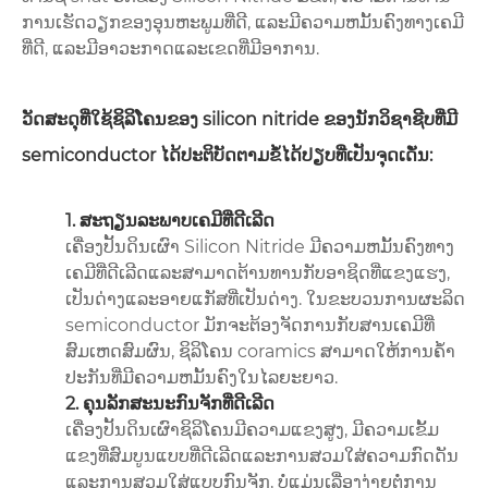
ການເຮັດວຽກຂອງອຸນຫະພູມທີ່ດີ, ແລະມີຄວາມຫມັ້ນຄົງທາງເຄມີ
ທີ່ດີ, ແລະມີອາວະກາດແລະເຂດທີ່ມີອາການ.
ວັດສະດຸທີ່ໃຊ້ຊິລິໂຄນຂອງ silicon nitride ຂອງນັກວິຊາຊີບທີ່ມີ
semiconductor ໄດ້ປະຕິບັດຕາມຂໍ້ໄດ້ປຽບທີ່ເປັນຈຸດເດັ່ນ:
1. ສະຖຽນລະພາບເຄມີທີ່ດີເລີດ
ເຄື່ອງປັ້ນດິນເຜົາ Silicon Nitride ມີຄວາມຫມັ້ນຄົງທາງ
ເຄມີທີ່ດີເລີດແລະສາມາດຕ້ານທານກັບອາຊິດທີ່ແຂງແຮງ,
ເປັນດ່າງແລະອາຍແກັສທີ່ເປັນດ່າງ. ໃນຂະບວນການຜະລິດ
semiconductor ມັກຈະຕ້ອງຈັດການກັບສານເຄມີທີ່
ສົມເຫດສົມຜົນ, ຊິລິໂຄນ coramics ສາມາດໃຫ້ການຄ້ໍາ
ປະກັນທີ່ມີຄວາມຫມັ້ນຄົງໃນໄລຍະຍາວ.
2. ຄຸນລັກສະນະກົນຈັກທີ່ດີເລີດ
ເຄື່ອງປັ້ນດິນເຜົາຊິລິໂຄນມີຄວາມແຂງສູງ, ມີຄວາມເຂັ້ມ
ແຂງທີ່ສົມບູນແບບທີ່ດີເລີດແລະການສວມໃສ່ຄວາມກົດດັນ
ແລະການສວມໃສ່ແບບກົນຈັກ, ບໍ່ແມ່ນເລື່ອງງ່າຍຕໍ່ການ