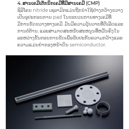
4. ສານເຄມີເຕັກນິກເຄມີທີ່ມີສານເຄມີ (CMP)
ຊິລິໂຄນ nitride ເຊລາມິກແມ່ນຖືກນໍາໃຊ້ຢ່າງກວ້າງຂວາງ
ເປັນອຸປະກອນການ pad ໃນຂະບວນການທາງເຄມີທີ່
ມີການຂັດຂວາງທາງເຄມີ. ມັນມີຄວາມວຸ້ນວາຍທີ່ດີເລີດແລະ
ການຕໍ່ຕ້ານ, ແລະສາມາດສະຫນັບສະຫນູນທີ່ຫມັ້ນຄົງໃນ
ລະຫວ່າງຂັ້ນຕອນການຂັດເພື່ອຮັບປະກັນຄວາມກວ້າງແລະ
ຄວາມແມ່ນຍໍາຂອງຫນ້າດິນ semiconductor.