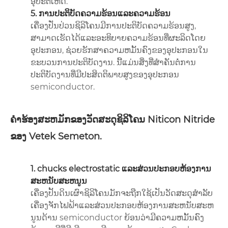
ອຸປະຕິເຫດ.
5. ການປະຕິບັດຄວາມຮ້ອນແລະຄວາມຮ້ອນ
ເຄື່ອງປັ່ນປ່ວນຊິລິໂຄນມີການປະຕິບັດຄວາມຮ້ອນສູງ,
ສາມາດເຮັດໄດ້ແລະອະທິບາຍຄວາມຮ້ອນທີ່ຜະລິດໂດຍ
ອຸປະກອນ, ຊ່ວຍຮັກສາຄວາມຫມັ້ນຄົງຂອງອຸປະກອນໃນ
ຂະບວນການປະຕິບັດງານ. ນີ້ແມ່ນສິ່ງທີ່ສໍາຄັນຕໍ່ການ
ປະຕິບັດງານທີ່ມີປະສິດຕິພາບສູງຂອງອຸປະກອນ
semiconductor.
ຄໍາຮ້ອງສະຫມັກຂອງວັດສະດຸຊິລິໂຄນ Niticon Nitride
ຂອງ Vetek Semeton.
1. chucks electrostatic ແລະສ່ວນປະກອບຫ້ອງການ
ສະຫນັບສະຫນູນ
ເຄື່ອງປັ້ນດິນເຜົາຊິລິໂຄນມັກຈະຖືກໃຊ້ເປັນວັດສະດຸສໍາລັບ
ເຄື່ອງຈັກໄຟຟ້າແລະສ່ວນປະກອບຫ້ອງການສະຫນັບສະຫ
ນູນດ້ານ semiconductor ຍ້ອນວ່າມີຄວາມຫມັ້ນຄົງ