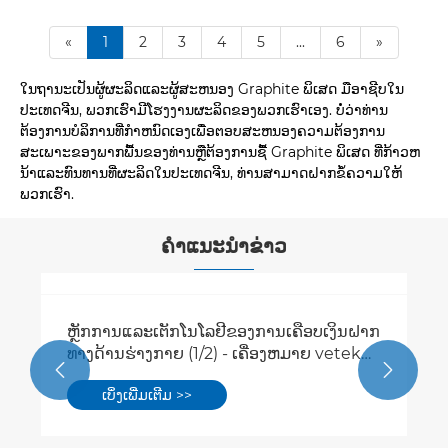
«
1
2
3
4
5
...
6
»
ໃນຖານະເປັນຜູ້ຜະລິດແລະຜູ້ສະຫນອງ Graphite ພິເສດ ມືອາຊີບໃນ
ປະເທດຈີນ, ພວກເຮົາມີໂຮງງານຜະລິດຂອງພວກເຮົາເອງ. ບໍ່ວ່າທ່ານ
ຕ້ອງການບໍລິການທີ່ກໍາຫນົດເອງເພື່ອຕອບສະຫນອງຄວາມຕ້ອງການ
ສະເພາະຂອງພາກພື້ນຂອງທ່ານຫຼືຕ້ອງການຊື້ Graphite ພິເສດ ທີ່ກ້າວຫ
ນ້າແລະທົນທານທີ່ຜະລິດໃນປະເທດຈີນ, ທ່ານສາມາດຝາກຂໍ້ຄວາມໃຫ້
ພວກເຮົາ.
ຄໍາແນະນໍາຂ່າວ