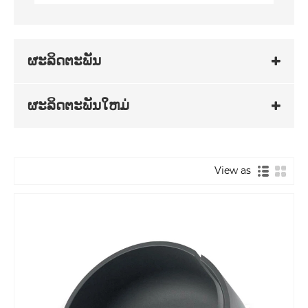
ຜະລິດຕະພັນ
ຜະລິດຕະພັນໃຫມ່
View as