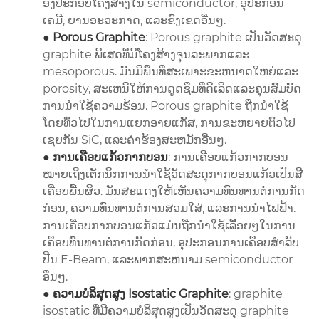
ອົງປະກອບໂຄງສ້າງໃນ semiconductor, ອຸປະກອນ
ເຄມີ, ຍານອະວະກາດ, ແລະຂົງເຂດອື່ນໆ.
●
Porous Graphite
: Porous graphite ເປັນວັດສະດຸ
graphite ພິເສດທີ່ມີໂຄງສ້າງຈຸນລະພາກແລະ
mesoporous. ມັນ​ມີ​ພື້ນ​ທີ່​ສະ​ເພາະ​ຂະ​ຫນາດ​ໃຫຍ່​ແລະ
porosity​, ສະ​ເຫນີ​ໃຫ້​ການ​ດູດ​ຊຶມ​ທີ່​ດີ​ເລີດ​ແລະ​ຄຸນ​ສົມ​ບັດ​
ການ​ນໍາ​ໃຊ້​ຄວາມ​ຮ້ອນ​. Porous graphite ຖືກນໍາໃຊ້
ໂດຍທົ່ວໄປໃນການແຍກອາຍແກັສ, ການຂະຫຍາຍຕົວໄປ
ເຊຍກັນ SiC, ແລະຄໍາຮ້ອງສະຫມັກອື່ນໆ.
●
ການເຄືອບແກ້ວກາກບອນ
: ການເຄືອບແກ້ວກາກບອນ
ໝາຍເຖິງເຕັກນິກການນຳໃຊ້ວັດສະດຸກາກບອນແກ້ວເປັນສີ
ເຄືອບພື້ນຜິວ. ມັນສະແດງໃຫ້ເຫັນຄວາມທົນທານຕໍ່ການກັດ
ກ່ອນ, ຄວາມທົນທານຕໍ່ການສວມໃສ່, ແລະການນໍາໄຟຟ້າ.
ການເຄືອບກາກບອນແກ້ວແມ່ນຖືກນໍາໃຊ້ເລື້ອຍໆໃນການ
ເຄືອບທົນທານຕໍ່ການກັດກ່ອນ, ອຸປະກອນການເຄືອບສໍາລັບ
ປືນ E-Beam, ແລະພາກສະຫນາມ semiconductor
ອື່ນໆ.
●
ຄວາມບໍລິສຸດສູງ Isostatic Graphite
: graphite
isostatic ທີ່ມີຄວາມບໍລິສຸດສູງເປັນວັດສະດຸ graphite