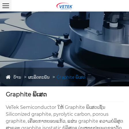
ບ້ານ
ຜະລິດຕະພັນ
Graphite ພິເສດ
Graphite ພິເສດ
VeTek Semiconductor ໃຫ້ Graphite ພິເສດເຊັ່ນ
Siliconized graphite, pyrolytic carbon, porous
graphite, ເຄືອບກາກບອນແກ້ວ, ແຜ່ນ graphite ຄວາມບໍລິສຸດ
ສູງແລະ graphite isostatic ບໍລິສຸດແມ່ນຫຼາຍປະເພດຂອງວັດ