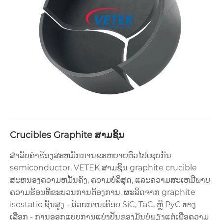
Crucibles Graphite ສາມຊິ້ນ
ສໍາລັບຄໍາຮ້ອງສະຫມັກການຂະຫຍາຍຕົວໄປເຊຍກັນ
semiconductor, VETEK ສາມຊິ້ນ graphite crucible
ສະຫນອງຄວາມຫມັ້ນຄົງ, ຄວາມບໍລິສຸດ, ແລະຄວາມສະເຫມີພາບ
ຄວາມຮ້ອນທີ່ຂະບວນການຕ້ອງການ. ຜະລິດຈາກ graphite
isostatic ຊັ້ນສູງ - ດ້ວຍການເຄືອບ SiC, TaC, ຫຼື PyC ທາງ
ເລືອກ - ການອອກແບບການແບ່ງປັນຂອງມັນບໍ່ພຽງແຕ່ເພື່ອຄວາມ