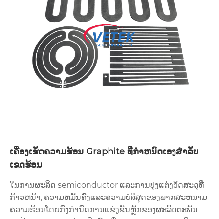
ເຄື່ອງເຮັດຄວາມຮ້ອນ Graphite ທີ່ກໍາຫນົດເອງສໍາລັບ
ເຂດຮ້ອນ
ໃນການຜະລິດ semiconductor ແລະການປຸງແຕ່ງວັດສະດຸທີ່
ກ້າວຫນ້າ, ຄວາມຫມັ້ນຄົງແລະຄວາມບໍລິສຸດຂອງພາກສະຫນາມ
ຄວາມຮ້ອນໂດຍກົງກໍານົດການແຂ່ງຂັນຫຼັກຂອງຜະລິດຕະພັນ