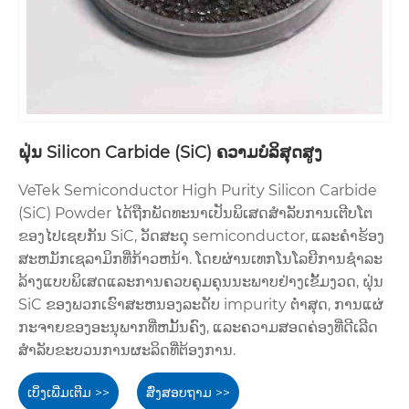
ຝຸ່ນ Silicon Carbide (SiC) ຄວາມບໍລິສຸດສູງ
VeTek Semiconductor High Purity Silicon Carbide
(SiC) Powder ໄດ້ຖືກພັດທະນາເປັນພິເສດສໍາລັບການເຕີບໂຕ
ຂອງໄປເຊຍກັນ SiC, ວັດສະດຸ semiconductor, ແລະຄໍາຮ້ອງ
ສະຫມັກເຊລາມິກທີ່ກ້າວຫນ້າ. ໂດຍຜ່ານເທກໂນໂລຍີການຊໍາລະ
ລ້າງແບບພິເສດແລະການຄວບຄຸມຄຸນນະພາບຢ່າງເຂັ້ມງວດ, ຝຸ່ນ
SiC ຂອງພວກເຮົາສະຫນອງລະດັບ impurity ຕ່ໍາສຸດ, ການແຜ່
ກະຈາຍຂອງອະນຸພາກທີ່ຫມັ້ນຄົງ, ແລະຄວາມສອດຄ່ອງທີ່ດີເລີດ
ສໍາລັບຂະບວນການຜະລິດທີ່ຕ້ອງການ.
ເບິ່ງເພີ່ມເຕີມ >>
ສົ່ງສອບຖາມ >>