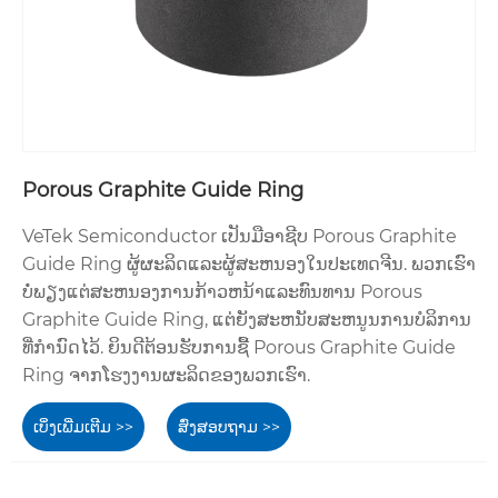
Porous Graphite Guide Ring
VeTek Semiconductor ເປັນມືອາຊີບ Porous Graphite
Guide Ring ຜູ້ຜະລິດແລະຜູ້ສະຫນອງໃນປະເທດຈີນ. ພວກ​ເຮົາ​
ບໍ່​ພຽງ​ແຕ່​ສະ​ຫນອງ​ການ​ກ້າວ​ຫນ້າ​ແລະ​ທົນ​ທານ Porous
Graphite Guide Ring​, ແຕ່​ຍັງ​ສະ​ຫນັບ​ສະ​ຫນູນ​ການ​ບໍ​ລິ​ການ​
ທີ່​ກໍາ​ນົດ​ໄວ້​. ຍິນ​ດີ​ຕ້ອນ​ຮັບ​ການ​ຊື້ Porous Graphite Guide
Ring ຈາກ​ໂຮງ​ງານ​ຜະ​ລິດ​ຂອງ​ພວກ​ເຮົາ​.
ເບິ່ງເພີ່ມເຕີມ >>
ສົ່ງສອບຖາມ >>