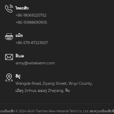
ສົ່ງ
ຕິດ​ຕໍ່​ພວກ​ເຮົາ
ໂທລະສັບ
+86-18069220752
+86-15988690905
ແຟັກ
+86-579-87223657
ອີເມລ
anny@veteksemi.com