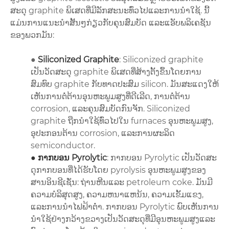
ສະດຸ graphite ພິເສດທີ່ມີລັກສະນະທົ່ວໄປແລະການນໍາໃຊ້. ນີ້
ແມ່ນການແນະນຳສັ້ນໆກ່ຽວກັບຄຸນສົມບັດ ແລະແອັບພລິເຄຊັນ
ຂອງພວກມັນ:
●
Siliconized Graphite
: Siliconized graphite
ເປັນວັດສະດຸ graphite ພິເສດທີ່ສ້າງຕັ້ງຂຶ້ນໂດຍການ
ສົມທົບ graphite ກັບທາດປະສົມ silicon. ມັນສະແດງໃຫ້
ເຫັນການຕໍ່ຕ້ານອຸນຫະພູມສູງທີ່ດີເລີດ, ການຕໍ່ຕ້ານ
corrosion, ແລະຄຸນສົມບັດກົນຈັກ. Siliconized
graphite ຖືກນໍາໃຊ້ທົ່ວໄປໃນ furnaces ອຸນຫະພູມສູງ,
ອຸປະກອນຕ້ານ corrosion, ແລະການຜະລິດ
semiconductor.
●
ກາກບອນ Pyrolytic
: ກາກບອນ Pyrolytic ເປັນວັດສະ
ດຸກາກບອນທີ່ໄດ້ຮັບໂດຍ pyrolysis ອຸນຫະພູມສູງຂອງ
ສານອິນຊີເຊັ່ນ: ຖ່ານຫີນແລະ petroleum coke. ມັນມີ
ຄວາມບໍລິສຸດສູງ, ຄວາມຫນາແຫນ້ນ, ຄວາມເຂັ້ມແຂງ,
ແລະການນໍາໄຟຟ້າຕ່ໍາ. ກາກບອນ Pyrolytic ພົບເຫັນການ
ນໍາໃຊ້ຢ່າງກວ້າງຂວາງເປັນວັດສະດຸທີ່ມີອຸນຫະພູມສູງແລະ