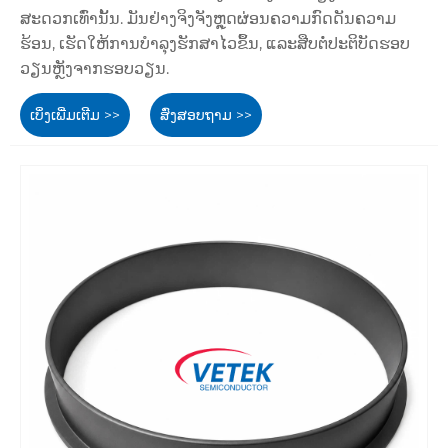
ສະດວກເທົ່ານັ້ນ. ມັນຢ່າງຈິງຈັງຫຼຸດຜ່ອນຄວາມກົດດັນຄວາມ
ຮ້ອນ, ເຮັດໃຫ້ການບໍາລຸງຮັກສາໄວຂຶ້ນ, ແລະສືບຕໍ່ປະຕິບັດຮອບ
ວຽນຫຼັງຈາກຮອບວຽນ.
ເບິ່ງເພີ່ມເຕີມ >>
ສົ່ງສອບຖາມ >>