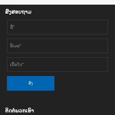


ຫຼັກການແລະເຕັກໂນໂລຢີຂອງການເຄືອບເງິນຝາກ
ທາງດ້ານຮ່າງກາຍ (1/2) - ເຄື່ອງຫມາຍ vetek
semiconductor
ເບິ່ງເພີ່ມເຕີມ >>
ສົ່ງສອບຖາມ