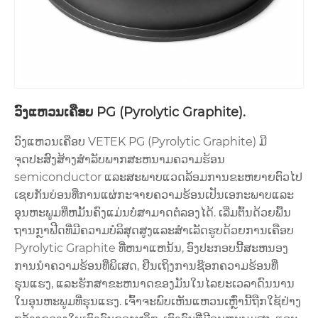
ວົງແຫວນເຄືອບ PG (Pyrolytic Graphite).
ວົງແຫວນເຄືອບ VETEK PG (Pyrolytic Graphite) ມີ
ຈຸດປະສົງສ້າງສໍາລັບພາກສະຫນາມຄວາມຮ້ອນ
semiconductor ແລະສະພາບແວດລ້ອມການຂະຫຍາຍຕົວໄປ
ເຊຍກັນບ່ອນທີ່ການແຜ່ກະຈາຍຄວາມຮ້ອນເປັນເອກະພາບແລະ
ອຸນຫະພູມທີ່ຫມັ້ນຄົງແມ່ນບໍ່ສາມາດຕໍ່ລອງໄດ້. ເລີ່ມຕົ້ນດ້ວຍພື້ນ
ຖານກຼາຟີດທີ່ມີຄວາມບໍລິສຸດສູງແລະສໍາເລັດຮູບດ້ວຍການເຄືອບ
Pyrolytic Graphite ທີ່ຫນາແຫນ້ນ, ອົງປະກອບນີ້ສະຫນອງ
ການນໍາຄວາມຮ້ອນທີ່ພິເສດ, ຢືນເຖິງການຊ໊ອກຄວາມຮ້ອນທີ່
ຮຸນແຮງ, ແລະຮັກສາຂະຫນາດຂອງມັນໃນໄລຍະເວລາດົນນານ
ໃນອຸນຫະພູມທີ່ຮຸນແຮງ. ເຈົ້າຈະພົບເຫັນແຫວນເຫຼົ່ານີ້ຖືກໃຊ້ຢ່າງ