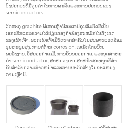
ອົງປະກອບທີ່ມີຄຸນຄ່າໃນການຜະລິດແລະການປະກອບຂອງ
semiconductors.
ວັດສະດຸ graphite ພິເສດເຫຼົ່ານີ້ສະເຫນີຄຸນສົມບັດທີ່ເປັນ
ເອກະລັກແລະຄວາມໄດ້ປຽບຂອງຄໍາຮ້ອງສະຫມັກໃນຂົງເຂດ
ຂອງເຂົາເຈົ້າ. ພວກເຂົາເຈົ້າມີບົດບາດສໍາຄັນໃນສະພາບແວດລ້ອມ
ອຸນຫະພູມສູງ, ການຕໍ່ຕ້ານ corrosion, ເອເລັກໂຕຣນິກ,
ພະລັງງານ, ວິສະວະກໍາເຄມີ, ການບິນອະວະກາດ, ແລະອຸດສາຫະ
ກໍາ semiconductor, ສະຫນອງການສະຫນັບສະຫນູນທີ່ສໍາ
ຄັນສໍາລັບຄວາມກ້າວຫນ້າແລະການປະດິດສ້າງໃນຂະແຫນງ
ການເຫຼົ່ານີ້.
Pyrolytic
Glassy Carbon
ຄວາມບໍລິສຸດສູງ