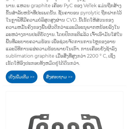
ນານ. ແຫວນ graphite ເຄືອບ PyC ຂອງ VeTek ແມ່ນຖືກສ້າງ
ຂຶ້ນສໍາລັບຫນ້າທີ່ປະເພດນັ້ນ. ຊັ້ນຄາບອນ pyrolytic ຖືກຝາກໄວ້
ໃນກຼາຟ໌ທີ່ມີຄວາມບໍລິສຸດສູງຜ່ານ CVD. ນີ້ເຮັດໃຫ້ສ່ວນຂອງ
ຄວາມຫມັ້ນຄົງຂອງພື້ນຜິວດີກວ່າແລະມີອະນຸພາກຫນ້ອຍລົງໃນ
ລະຫວ່າງການປະຕິບັດງານ. ໂດຍປົກກະຕິແລ້ວ ເຈົ້າເອົາມັນໃສ່ໃນ
ພື້ນທີ່ລະບາຍຄວາມຮ້ອນ ເພື່ອຊ່ວຍຈັດການການໄຫຼຂອງອາຍ
ແລະວິທີການແຜ່ຄວາມຮ້ອນພາຍໃນເຕົາ. ການເຄືອບຍັງຊ້າລົງ
sublimation graphite ເມື່ອສິ່ງທີ່ສູງກວ່າ 2200 ° C, ເຊິ່ງ
ເຮັດໃຫ້ອົງປະກອບທັງຫມົດຢູ່ໄດ້ດົນກວ່າ.
ເບິ່ງເພີ່ມເຕີມ >>
ສົ່ງສອບຖາມ >>