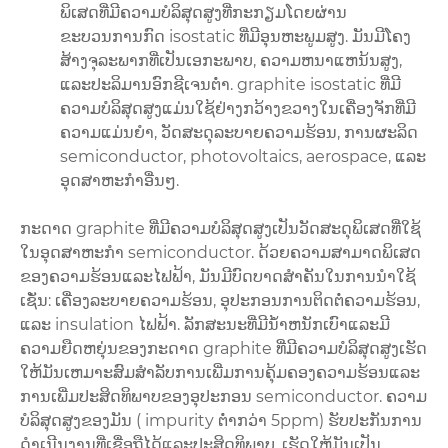
ພິເສດທີ່ມີຄວາມບໍລິສຸດສູງທີ່ກະກຽມໂດຍຜ່ານ
ຂະບວນການກົດ isostatic ທີ່ມີອຸນຫະພູມສູງ. ມັນມີໂຄງ
ສ້າງຈຸລະພາກທີ່ເປັນເອກະພາບ, ຄວາມຫນາແຫນ້ນສູງ,
ແລະປະລິມານອົກຊີເຈນຕ່ໍາ. graphite isostatic ທີ່ມີ
ຄວາມບໍລິສຸດສູງແມ່ນໃຊ້ຢ່າງກວ້າງຂວາງໃນເຄື່ອງຈັກທີ່ມີ
ຄວາມແມ່ນຍໍາ, ວັດສະດຸລະບາຍຄວາມຮ້ອນ, ການຜະລິດ
semiconductor, photovoltaics, aerospace, ແລະ
ອຸດສາຫະກໍາອື່ນໆ.
ກະດາດ graphite ທີ່ມີຄວາມບໍລິສຸດສູງເປັນວັດສະດຸພິເສດທີ່ໃຊ້
ໃນອຸດສາຫະກໍາ semiconductor. ດ້ວຍຄວາມສາມາດພິເສດ
ຂອງຄວາມຮ້ອນແລະໄຟຟ້າ, ມັນມີບົດບາດສໍາຄັນໃນການນໍາໃຊ້
ເຊັ່ນ: ເຄື່ອງລະບາຍຄວາມຮ້ອນ, ອຸປະກອນການຕິດຕໍ່ຄວາມຮ້ອນ,
ແລະ insulation ໄຟຟ້າ. ລັກສະນະທີ່ມີນ້ໍາຫນັກເບົາແລະມີ
ຄວາມຍືດຫຍຸ່ນຂອງກະດາດ graphite ທີ່ມີຄວາມບໍລິສຸດສູງເຮັດ
ໃຫ້ມັນເຫມາະສົມສໍາລັບການເພີ່ມການຄຸ້ມຄອງຄວາມຮ້ອນແລະ
ການເພີ່ມປະສິດທິພາບຂອງອຸປະກອນ semiconductor. ຄວາມ
ບໍລິສຸດສູງຂອງມັນ ( impurity ຕ່ໍາກວ່າ 5ppm) ຮັບປະກັນການ
ດໍາເນີນງານທີ່ເຊື່ອຖືໄດ້ແລະປະສິດທິພາບ, ເຮັດໃຫ້ມັນເປັນ