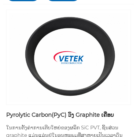
Pyrolytic Carbon(PyC) ວົງ Graphite ເຄືອບ
ໃນການຕັ້ງຄ່າການເຕີບໃຫຍ່ຂອງຜລຶກ SiC PVT, ຊິ້ນສ່ວນ
graphite ແມ່ນແລ່ນຢູ່ໃນອຸນຫະພູມທີ່ສູງຫຼາຍເປັນເວລາດົນ