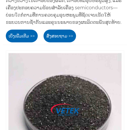
ກວ້າງຂວາງໃນເຕົາອົບຂອງຜລຶກ, ເຕົາອົບທີ່ມີອຸນຫະພູມສູງ, ແລະ
ເຄື່ອງປະກອບຄວາມຮ້ອນສໍາລັບເຄື່ອງ semiconductors—
ບ່ອນໃດກໍ່ຕາມທີ່ການຄວບຄຸມອຸນຫະພູມທີ່ຊັດເຈນເຮັດໃຫ້
ຂະບວນການຊ້ໍາກັນແລະຄຸນນະພາບຂອງຜະລິດຕະພັນສຸດທ້າຍ.
ເບິ່ງເພີ່ມເຕີມ >>
ສົ່ງສອບຖາມ >>