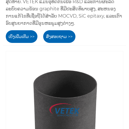
ສຸດທ້າຍ. VETEK ແມ່ນອຸທິດຕົນເພື່ອ R&D ແລະການຜະລິດ
ລະບົບຄວາມຮ້ອນ graphite ທີ່ມີປະສິດທິພາບສູງ, ສະຫນອງ
ການແກ້ໄຂທີ່ເຊື່ອຖືໄດ້ສໍາລັບ MOCVD, SiC epitaxy, ແລະເຕົາ
ອົບສູນຍາກາດທີ່ມີອຸນຫະພູມສູງຕ່າງໆ.
ເບິ່ງເພີ່ມເຕີມ >>
ສົ່ງສອບຖາມ >>