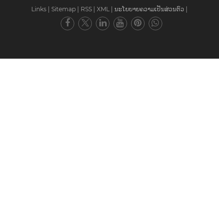
ທີ່ຢູ່
Wangda Road, Ziyang Street, Wuyi County,
ເມືອງ Jinhua, ແຂວງ Zhejiang, ຈີນ
ວນລິຂະສິດ © 2024 WuYi TianYao New Material Tech.Co.,Ltd. ສະຫງວນລິຂະສິດທັ
Links
|
Sitemap
|
RSS
|
XML
|
ນະໂຍບາຍຄວາມເປັນສ່ວນຕົວ
|