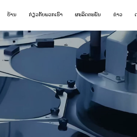
ບ້ານ
ກ່ຽວກັບພວກເຮົາ
ຜະລິດຕະພັນ
ຂ່າວ