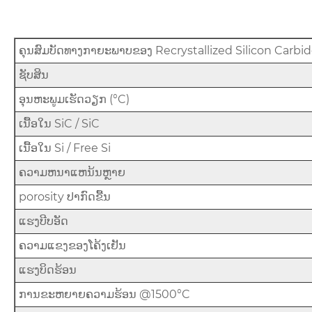
ຄຸນສົມບັດທາງກາຍະພາບຂອງ Recrystallized Silicon Carbi
ຊັບສິນ
ອຸນຫະພູມເຮັດວຽກ (°C)
ເນື້ອໃນ SiC / SiC
ເນື້ອໃນ Si / Free Si
ຄວາມຫນາແຫນ້ນຫຼາຍ
porosity ປາກົດຂື້ນ
ແຮງບີບອັດ
ຄວາມແຂງຂອງໂຄ້ງເຢັນ
ແຮງບິດຮ້ອນ
ການຂະຫຍາຍຄວາມຮ້ອນ @1500°C