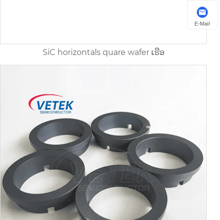
E-Mail
SiC horizontals quare wafer ເຮືອ