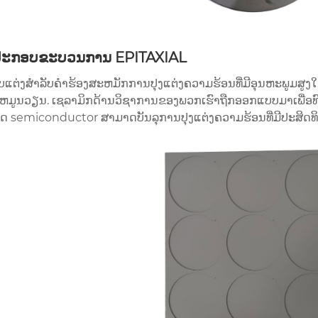
ງປະກອບຂະບວນການ EPITAXIAL
ແຕ່ງສໍາລັບຄໍາຮ້ອງສະຫມັກການປຸງແຕ່ງຄວາມຮ້ອນທີ່ມີອຸນຫະພູມສູງໃ
ມູນວຽນ. ເຊລາມິກດ້ານວິຊາການຂອງພວກເຮົາຖືກອອກແບບມາເພື່ອທົນທ
ິດ semiconductor ສາມາດບັນລຸການປຸງແຕ່ງຄວາມຮ້ອນທີ່ມີປະສິດທ