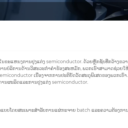
ນຂະແຫນງການປຸງແຕ່ງ semiconductor. ດ້ວຍຫຼັກຊັບທີ່ກວ້າງຂວ
ໍລິການດ້ານວິສະວະກໍາຄໍາຮ້ອງສະຫມັກ, ພວກເຮົາສາມາດຊ່ວຍໃຫ້ທ່ານເ
miconductor ເນື່ອງຈາກການປະຕິບັດວັດສະດຸພິເສດຂອງພວກເຂົາ. ເຊ
ງການຜະລິດແລະການປຸງແຕ່ງ semiconductor.
ກແບບໂດຍສະເພາະສໍາລັບການແຜ່ກະຈາຍ batch ແລະຄວາມຕ້ອງການ