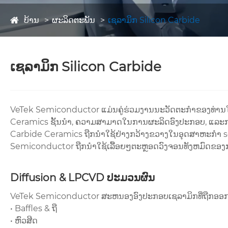
ບ້ານ
ຜະລິດຕະພັນ
ເຊລາມິກ Silicon Carbide
ເຊລາມິກ Silicon Carbide
VeTek Semiconductor ແມ່ນຄູ່ຮ່ວມງານນະວັດຕະກໍາຂອງທ່ານໃ
Ceramics ຊັ້ນນໍາ, ຄວາມສາມາດໃນການຜະລິດອົງປະກອບ, ແລະການບ
Carbide Ceramics ຖືກນໍາໃຊ້ຢ່າງກວ້າງຂວາງໃນອຸດສາຫະກໍາ se
Semiconductor ຖືກນໍາໃຊ້ເລື້ອຍໆຕະຫຼອດວົງຈອນທັງຫມົດຂອ
Diffusion & LPCVD ປະມວນຜົນ
VeTek Semiconductor ສະຫນອງອົງປະກອບເຊລາມິກທີ່ຖືກອອ
• Baffles & ຖື
• ຫົວສີດ