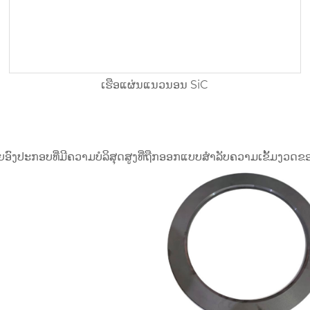
ເຮືອແຜ່ນແນວນອນ SiC
້ວຍອົງປະກອບທີ່ມີຄວາມບໍລິສຸດສູງທີ່ຖືກອອກແບບສໍາລັບຄວາມເຂັ້ມງວດ