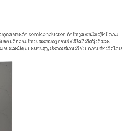
ນອຸດສາຫະກໍາ semiconductor. ຄໍາຮ້ອງສະຫມັກເຫຼົ່ານີ້ກວມ
ານຕໍ່ຄວາມຮ້ອນ, ສະຫນອງການປະຕິບັດທີ່ເຊື່ອຖືໄດ້ແລະ
ິພາບແລະມີຄຸນນະພາບສູງ, ປະກອບສ່ວນເຂົ້າໃນຄວາມສໍາເລັດໂດຍ