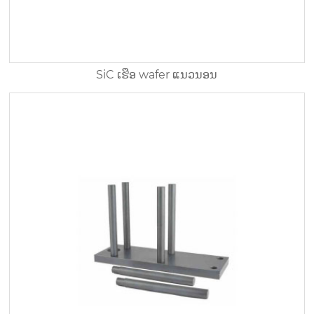
SiC ເຮືອ wafer ແນວນອນ