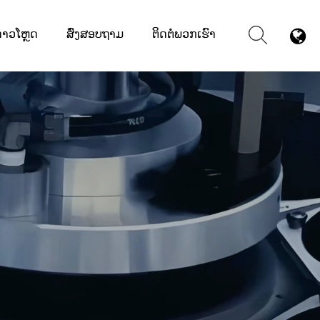
ດາວໂຫຼດ
ສົ່ງສອບຖາມ
ຕິດຕໍ່ພວກເຮົາ