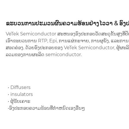
ຂະບວນການປະມວນຜົນຄວາມຮ້ອນຢ່າງໄວວາ & ອົ
VeTek Semiconductor ສະຫນອງອົງປະກອບວັດສະດຸຂັ້ນສູງທີ່ປັບ
ເອົາຂະບວນການ RTP, Epi, ການແຜ່ກະຈາຍ, ການຜຸພັງ, ແລະການຫ
ສອດຄ່ອງ. ດ້ວຍອົງປະກອບຂອງ VeTek Semiconductor, ຜູ້ຜະລ
ລວມຂອງການຜະລິດ semiconductor.
• Diffusers
• insulators
• ຜູ້ຮັບເຄາະ
•ອົງປະກອບຄວາມຮ້ອນທີ່ກໍາຫນົດເອງອື່ນໆ