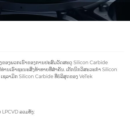
າງຂອງພວກເຮົາຂອງການປະສົມວັດສະດຸ Silicon Carbide
ອົາຊະນະສິ່ງທ້າທາຍທີ່ສໍາຄັນ. ເຕັກນິກວິສະວະກໍາ Silicon
ລາມິກ Silicon Carbide ທີ່ບໍລິສຸດຂອງ VeTek
 LPCVD ລວມທັງ: