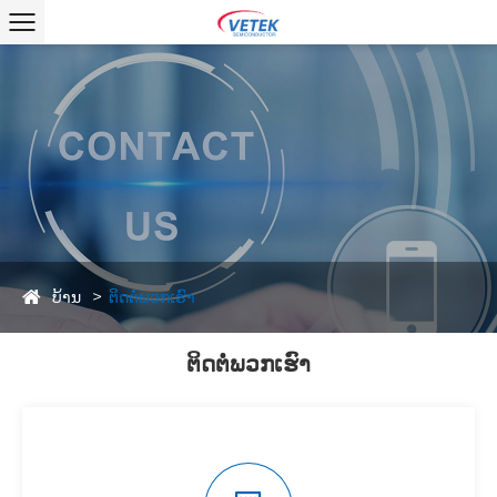
ບ້ານ
ຕິດຕໍ່ພວກເຮົາ
ຕິດຕໍ່ພວກເຮົາ