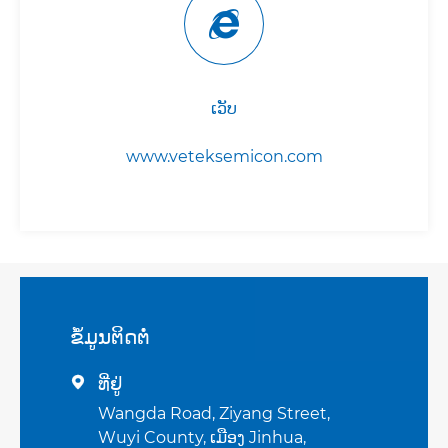
ເວັບ
www.veteksemicon.com
ຂໍ້​ມູນ​ຕິດ​ຕໍ່
ທີ່ຢູ່

Wangda Road, Ziyang Street,
Wuyi County, ເມືອງ Jinhua,