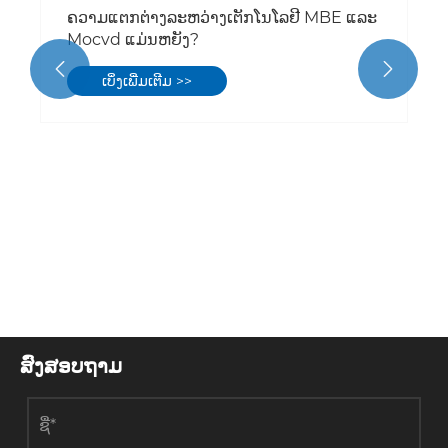


ສົ່ງສອບຖາມ