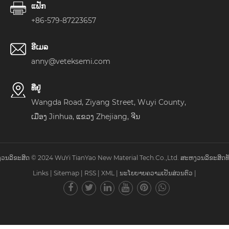
ແຟັກ
+86-579-87223657
ອີເມລ
anny@veteksemi.com
ທີ່ຢູ່
Wangda Road, Ziyang Street, Wuyi County,
ເມືອງ Jinhua, ແຂວງ Zhejiang, ຈີນ
ວນລິຂະສິດ © 2024 WuYi TianYao New Material Tech.Co.,Ltd. ສະຫງວນລິຂະສິດທັ
Links
|
Sitemap
|
RSS
|
XML
|
ນະໂຍບາຍຄວາມເປັນສ່ວນຕົວ
|