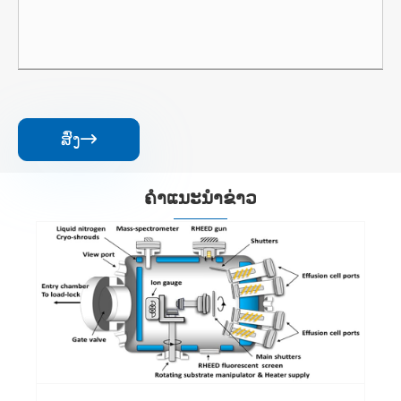
ສົ່ງ

ຄໍາແນະນໍາຂ່າວ
ຂະບວນການ epitaxy semiconductor ແມ່ນ
ຫຍັງ?
ເບິ່ງເພີ່ມເຕີມ >>