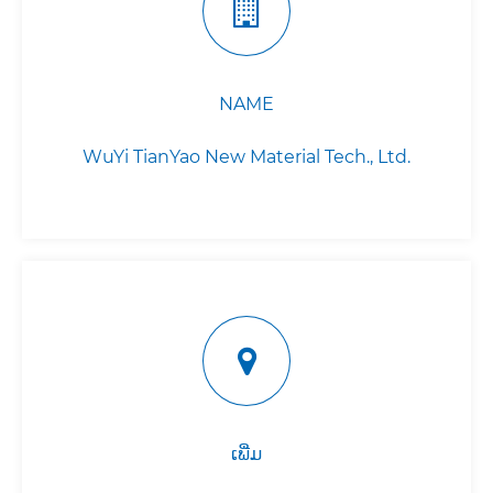
NAME
WuYi TianYao New Material Tech., Ltd.
ເພີ່ມ