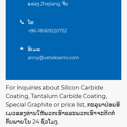
ແຂວງ Zhejiang, ຈີນ
ໂທ

+86-18069220752
ອີເມລ

anny@veteksemi.com
For inquiries about Silicon Carbide
Coating, Tantalum Carbide Coating,
Special Graphite or price list, ກະລຸນາປ່ອຍອີ
ເມວຂອງທ່ານໃຫ້ພວກເຮົາແລະພວກເຮົາຈະຕິດຕໍ່
ກັບພາຍໃນ 24 ຊົ່ວໂມງ.