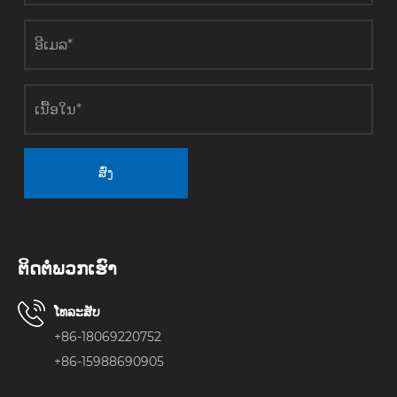
ສົ່ງ
ຕິດ​ຕໍ່​ພວກ​ເຮົາ
ໂທລະສັບ
+86-18069220752
+86-15988690905