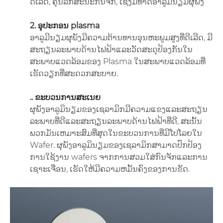
ດີເລີດ, ຄຸນລັກສະນະກົນຈັກ, ເຊິ່ງມີທາດອາລູມິນຽມຜຸພັງ
2. ອຸປະກອນ plasma
ອາລູມີນຽມຜຸພັງມີຄວາມຕ້ານທານອຸນຫະພູມສູງທີ່ດີເລີດ, ມີ
ສະຖຽນລະພາບດ້ານໄຟຟ້າແລະວັດສະດຸປ້ອງກັນໃນ
ສະພາບແວດລ້ອມຂອງ Plasma ໃນສະພາບແວດລ້ອມທີ່
ເຮັດວຽກທີ່ສະດວກສະບາຍ.
.. ຂະບວນການສະເນຍ
ຜຸພັງອາລູມິນຽມຂອງເຊລາມິກມີຄວາມແຂງແລະສະຖຽນ
ລະພາບທີ່ດີແລະສະຖຽນລະພາບດ້ານໄຟຟ້າທີ່ດີ, ສະນັ້ນ
ພວກມັນເຫມາະສົມທີ່ສຸດໃນຂະບວນການທີ່ມີໂປໂລຍໃນ
Wafer. ຜຸພັງອາລູມິນຽມຂອງເຊລາມິກສາມາດປົກປ້ອງ
ການໃຊ້ງານ wafers ຈາກການສວມໃສ່ກົນຈັກແລະການ
ເຊາະເຈື່ອນ, ເຮັດໃຫ້ມີຄວາມຫມັ້ນຄົງຂອງການຂັດ.