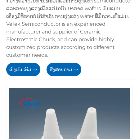
ກວ້າງຂວາງໃນການຜະລິດແລະການປຸງແຕ່ງ semiconductor
ແລະການປຸງແຕ່ງເພື່ອແກ້ໄຂບັນຍາກາດ wafers. ມັນແມ່ນ
ເຄື່ອງມືທີ່ຂາດບໍ່ໄດ້ສໍາລັບການປຸງແຕ່ງ wafer ທີ່ມີຄວາມພີ້ແມ່ນ.
VeTek Semiconductor is an experienced
manufacturer and supplier of Ceramic
Electrostatic Chuck, and can provide highly
customized products according to different
customer needs.
ເບິ່ງເພີ່ມເຕີມ >>
ສົ່ງສອບຖາມ >>