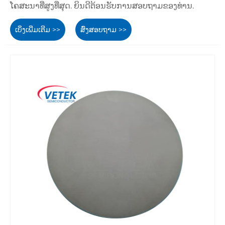
ໂຄສະນາທີ່ສູງທີ່ສຸດ. ຍິນດີຕ້ອນຮັບການສອບຖາມຂອງທ່ານ.
ເບິ່ງເພີ່ມເຕີມ >>
ສົ່ງສອບຖາມ >>