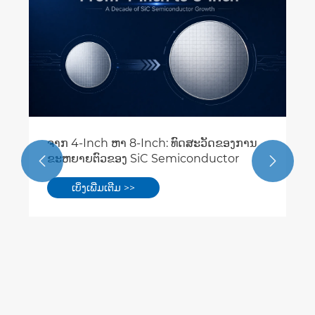
Silicon Carbide (SiC) Ceramic 
Boat ແມ່ນຫຍັງ?
ເບິ່ງເພີ່ມເຕີມ >>
ດສະວັດຂອງການ
onductor

