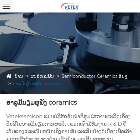
ບ້ານ
ຜະລິດຕະພັນ
Semiconductor Ceramics ອື່ນໆ
ອາລູມິນຽມຜຸພັງ coramics
ອາລູມິນຽມຜຸພັງ coramics
Veteksemicon ແມ່ນບໍລິສັດຊັ້ນນໍາທີ່ສຸມໃສ່ການຜະລິດເຄື່ອງ
ປັ້ນຊີໂນອາລູມິນຽມການຜະລິດ. ພວກເຂົາມີທີມງານ R & D ທີ່
ເຂັ້ມແຂງແລະເນັ້ນຫນັກເຖິງການສັນລະເສີນຢ່າງຕໍ່ເນື່ອງເພື່ອເອົາ
ຊະນະສິ່ງທ້າທາຍທາງດ້ານເຕັກນິກແລະເສີມຂະຫຍາຍ