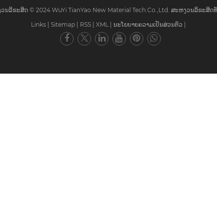
ວນລິຂະສິດ © 2024 WuYi TianYao New Material Tech.Co.,Ltd. ສະຫງວນລິຂະສິດທັ
Links
|
Sitemap
|
RSS
|
XML
|
ນະໂຍບາຍຄວາມເປັນສ່ວນຕົວ
|