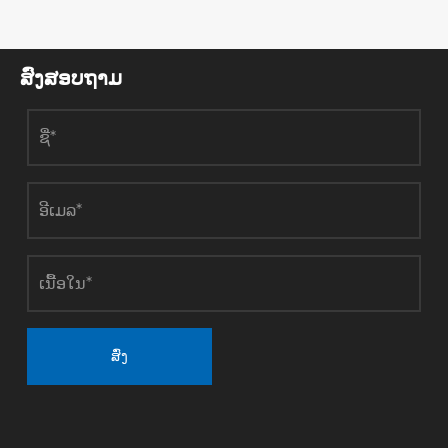
ສົ່ງສອບຖາມ
ສົ່ງ