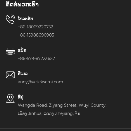
ຕິດ​ຕໍ່​ພວກ​ເຮົາ
ໂທລະສັບ
+86-18069220752
+86-15988690905
ແຟັກ
+86-579-87223657
ອີເມລ
anny@veteksemi.com
ທີ່ຢູ່
Wangda Road, Ziyang Street, Wuyi County,
ເມືອງ Jinhua, ແຂວງ Zhejiang, ຈີນ