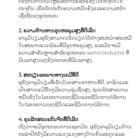
ປ້ອງກັນການຮົ່ວໄຫຼແລະການແຊກແຊງໃນປະຈຸບັນໃນ
ປະຈຸບັນ, ເພື່ອຮັບປະກັນຄວາມຫມັ້ນຄົງແລະຄວາມຫນ້າ
ເຊື່ອຖືຂອງອຸປະກອນ.
2. ຄວາມຕ້ານທານອຸນຫະພູມສູງທີ່ດີເລີດ
:
ອາລູມີນຽມຜຸພັງສາມາດເຮັດວຽກໄດ້ຢ່າງສະຫມໍ່າສະເຫມີ
ໃນສະພາບແວດລ້ອມທີ່ມີອຸນຫະພູມສູງ, ແລະມັກຈະມີ
ຄວາມສໍາຄັນຫຼາຍສໍາລັບອຸປະກອນ semiconductor ທີ່
ມີເວລາສູງຂອງອົງປະກອບທີ່ມີເວລາສູງ.
3. ສະຖຽນລະພາບທາງເຄມີທີ່ດີ
:
ຜຸພັງອາລູມິນຽມທີ່ເຮັດດ້ວຍສານອາຫານທີ່ດີ, ອາຊິດແລະ
ເປັນສານເຄມີອື່ນໆມີຄວາມຊຸ່ມຊື່ນສູງ, ຊ່ວຍຮັກສາຄວາມ
ຫມັ້ນຄົງໃນໄລຍະຍາວຂອງຊີວິດແລະຊີວິດການບໍລິການ
ໃນໄລຍະຍາວຂອງຊີວິດແລະຊີວິດການບໍລິການ.
4. ຄຸນລັກສະນະກົນຈັກທີ່ດີເລີດ
:
ເຖິງວ່າຈະມີອຸປະກອນການເຊລາມິກ, ຜຸພັງອາລູມິນຽມດ້ານ
ກະລໍ່າປີກໍ່ຍັງມີຄວາມແຂງແຮງທາງດ້ານກົນລະຍຸດແລະ