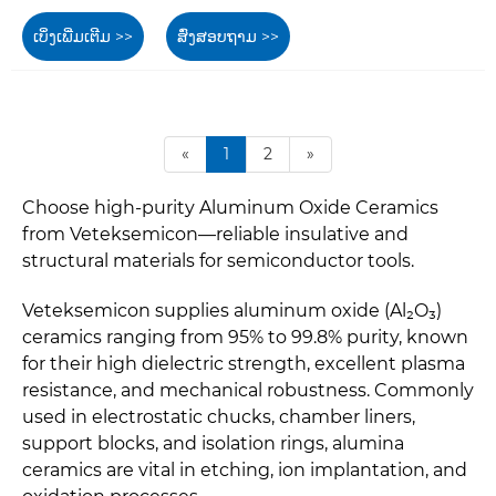
ເບິ່ງເພີ່ມເຕີມ >>
ສົ່ງສອບຖາມ >>
«
1
2
»
Choose high-purity Aluminum Oxide Ceramics
from Veteksemicon—reliable insulative and
structural materials for semiconductor tools.
Veteksemicon supplies aluminum oxide (Al₂O₃)
ceramics ranging from 95% to 99.8% purity, known
for their high dielectric strength, excellent plasma
resistance, and mechanical robustness. Commonly
used in electrostatic chucks, chamber liners,
support blocks, and isolation rings, alumina
ceramics are vital in etching, ion implantation, and