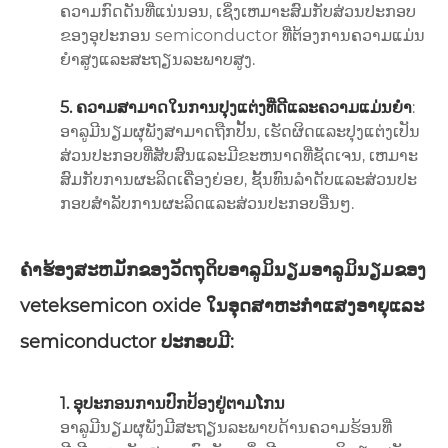
ຄວາມກົດດັນທີ່ແນ່ນອນ, ເຊິ່ງເຫມາະສົມກັບສ່ວນປະກອບ
ຂອງອຸປະກອນ semiconductor ທີ່ຕ້ອງການຄວາມແມ່ນ
ຍໍາສູງແລະສະຖຽນລະພາບສູງ.
5. ຄວາມສາມາດໃນການປຸງແຕ່ງທີ່ດີແລະຄວາມແມ່ນຍໍາ
:
ອາລູມີນຽມຜຸພັງສາມາດຖືກປັ້ນ, ເຮັດຜິດແລະປຸງແຕ່ງເປັນ
ສ່ວນປະກອບທີ່ສັບສົນແລະມີຂະຫນາດທີ່ຊັດເຈນ, ເຫມາະ
ສົມກັບການຜະລິດເຄື່ອງຍ່ອຍ, ຊັ້ນທົນລໍາດັບແລະສ່ວນປະ
ກອບສໍາລັບການຜະລິດແລະສ່ວນປະກອບອື່ນໆ.
ຄໍາຮ້ອງສະຫມັກຂອງວັດຖຸດິບອາລູມິນຽມອາລູມິນຽມຂອງ
veteksemicon oxide ໃນອຸດສາຫະກໍາແສງອາຍຸແລະ
semiconductor ປະກອບມີ:
1. ອຸປະກອນການປົກປ້ອງຢູ່ຕາມໂກນ
ອາລູມີນຽມຜຸພັງມີສະຖຽນລະພາບດ້ານຄວາມຮ້ອນທີ່