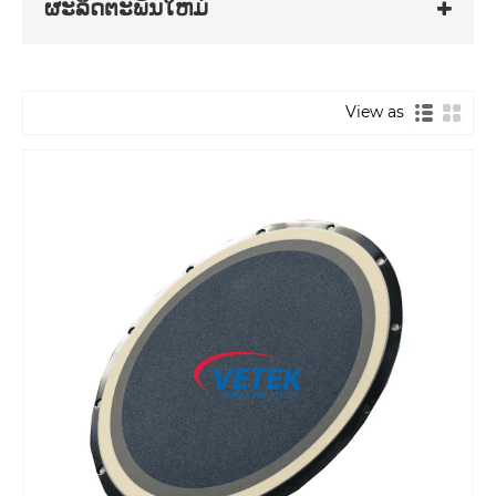
ຜະລິດຕະພັນໃຫມ່
View as