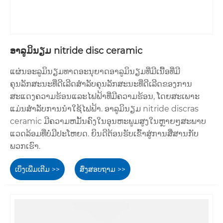
ອາລູມິນຽມ nitride disc ceramic
ແຜ່ນອະລູມິນຽມທາດອະນຸຍາດອາລູມິນຽມທີ່ມີເນື້ອທີ່ມີ
ຄຸນລັກສະນະທີ່ດີເລີດສໍາລັບຄຸນລັກສະນະທີ່ດີເລີດຂອງການ
ສະແດງຄວາມຮ້ອນແລະໄຟຟ້າທີ່ມີຄວາມຮ້ອນ, ໂດຍສະເພາະ
ແມ່ນສໍາລັບການນໍາໃຊ້ໄຟຟ້າ. ອາລູມິນຽມ nitride discras
ceramic ມີຄວາມຫມັ້ນຄົງໃນອຸນຫະພູມສູງໃນຫຼາຍໆສະພາບ
ແວດລ້ອມທີ່ບໍ່ມີປະໂຫຍດ. ຍິນດີຕ້ອນຮັບເຂົ້າສູ່ການສື່ສານກັບ
ພວກເຮົາ.
ເບິ່ງເພີ່ມເຕີມ >>
ສົ່ງສອບຖາມ >>