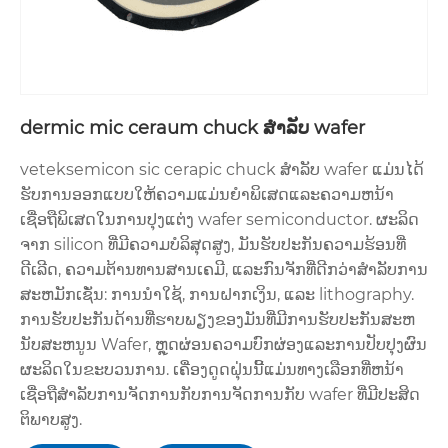
dermic mic ceraum chuck ສໍາລັບ wafer
veteksemicon sic cerapic chuck ສໍາລັບ wafer ແມ່ນໄດ້
ຮັບການອອກແບບໃຫ້ຄວາມແມ່ນຍໍາພິເສດແລະຄວາມຫນ້າ
ເຊື່ອຖືພິເສດໃນການປຸງແຕ່ງ wafer semiconductor. ຜະລິດ
ຈາກ silicon ທີ່ມີຄວາມບໍລິສຸດສູງ, ມັນຮັບປະກັນຄວາມຮ້ອນທີ່
ດີເລີດ, ຄວາມຕ້ານທານສານເຄມີ, ແລະກົນຈັກທີ່ດີກວ່າສໍາລັບການ
ສະຫມັກເຊັ່ນ: ການນໍາໃຊ້, ການຝາກເງິນ, ແລະ lithography.
ການຮັບປະກັນດ້ານທີ່ຮາບພຽງຂອງມັນທີ່ມີການຮັບປະກັນສະຫ
ນັບສະຫນູນ Wafer, ຫຼຸດຜ່ອນຄວາມບົກຜ່ອງແລະການປັບປຸງຜົນ
ຜະລິດໃນຂະບວນການ. ເຄື່ອງດູດຝຸ່ນນີ້ແມ່ນທາງເລືອກທີ່ຫນ້າ
ເຊື່ອຖືສໍາລັບການຈັດການກັບການຈັດການກັບ wafer ທີ່ມີປະສິດ
ຕິພາບສູງ.