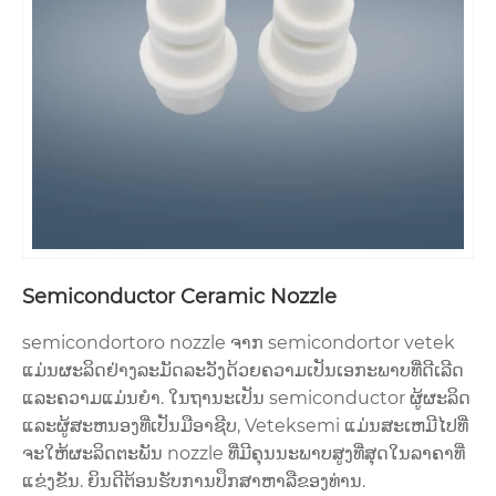
Semiconductor Ceramic Nozzle
semicondortoro nozzle ຈາກ semicondortor vetek
ແມ່ນຜະລິດຢ່າງລະມັດລະວັງດ້ວຍຄວາມເປັນເອກະພາບທີ່ດີເລີດ
ແລະຄວາມແມ່ນຍໍາ. ໃນຖານະເປັນ semiconductor ຜູ້ຜະລິດ
ແລະຜູ້ສະຫນອງທີ່ເປັນມືອາຊີບ, Veteksemi ແມ່ນສະເຫມີໄປທີ່
ຈະໃຫ້ຜະລິດຕະພັນ nozzle ທີ່ມີຄຸນນະພາບສູງທີ່ສຸດໃນລາຄາທີ່
ແຂ່ງຂັນ. ຍິນດີຕ້ອນຮັບການປຶກສາຫາລືຂອງທ່ານ.