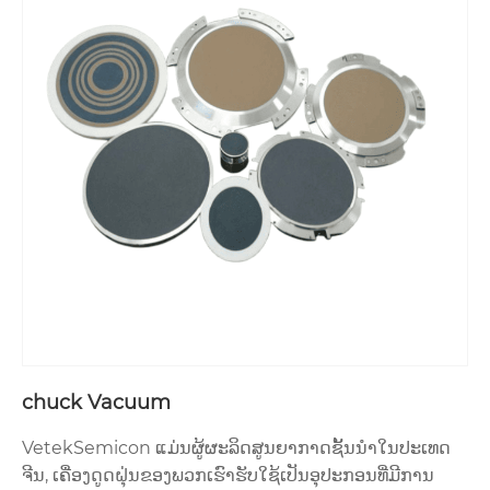
chuck Vacuum
VetekSemicon ແມ່ນຜູ້ຜະລິດສູນຍາກາດຊັ້ນນໍາໃນປະເທດ
ຈີນ, ເຄື່ອງດູດຝຸ່ນຂອງພວກເຮົາຮັບໃຊ້ເປັນອຸປະກອນທີ່ມີການ