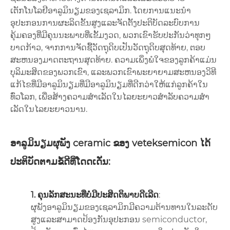
ເຕັກໂນໂລຢີອາລູມິນຽມຂອງເຊລາມິກ. ໂດຍການແນະນໍາ
ອຸປະກອນການຜະລິດຂັ້ນສູງແລະຈັດຕັ້ງປະຕິບັດລະບົບການ
ຄຸ້ມຄອງທີ່ມີຄຸນນະພາບທີ່ເຂັ້ມງວດ, ພວກເຂົາຮັບປະກັນວ່າທຸກໆ
ບາດກ້າວ, ຈາກການຈັດຊື້ວັດຖຸດິບເປັນວັດຖຸດິບສຸດທ້າຍ, ຕອບ
ສະຫນອງມາດຕະຖານສຸດທ້າຍ. ຄວາມເພິ່ງພໍໃຈຂອງລູກຄ້າແມ່ນ
ບຸລິມະສິດຂອງພວກເຂົາ, ແລະພວກເຂົາພະຍາຍາມສະຫນອງວິທີ
ແກ້ໄຂທີ່ມີອາລູມິນຽມທີ່ມີອາລູມິນຽມທີ່ດີກວ່າໃຫ້ແກ່ລູກຄ້າໃນ
ທົ່ວໂລກ, ເພື່ອສ້າງຄວາມສໍາເລັດໃນໄລຍະຍາວສໍາລັບຄວາມສໍາ
ເລັດໃນໄລຍະຍາວນານ.
ອາລູມິນຽມຜຸພັງ ceramic ຂອງ veteksemicon ໄດ້
ປະຕິບັດຕາມຂໍ້ດີທີ່ໂດດເດັ່ນ:
1. ຄຸນລັກສະນະທີ່ບໍ່ມີປະສິດຕິພາບດີເລີດ
:
ຜຸພັງອາລູມິນຽມຂອງເຊລາມິກມີຄວາມຕ້ານທານໃນລະດັບ
ສູງແລະສາມາດປ້ອງກັນອຸປະກອນ semiconductor,