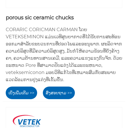
porous sic ceramic chucks
CORARIC CORICMAN CARMAN ໂດຍ
VETEKSEMINON ແມ່ນເວທີສູນຍາກາດທີ່ໄດ້ຮັບການສະທ້ອນ
ອອກມາສໍາລັບຂະບວນການທີ່ປອດໄພແລະອະນຸພາກ. ຜະລິດຈາກ
ຄວາມບໍລິສຸດທີ່ມີຄວາມບໍລິສຸດສູງ, ມັນກໍ່ໃຫ້ຄວາມຮ້ອນທີ່ຍັງຄ້າງ
ຄາ, ຄວາມຕ້ານທານສານເຄມີ, ແລະຄວາມແຂງແຮງກົນຈັກ. ດ້ວຍ
ຂະຫນາດ Pore ທີ່ສາມາດປັບແຕ່ງໄດ້ແລະຂະຫນາດ,
veteksemiconon ມອບວິທີແກ້ໄຂທີ່ເຫມາະສົມກັບສະພາບ
ແວດລ້ອມການປຸງແຕ່ງທີ່ເຂັ້ມຂົ້ນ.
ເບິ່ງເພີ່ມເຕີມ >>
ສົ່ງສອບຖາມ >>