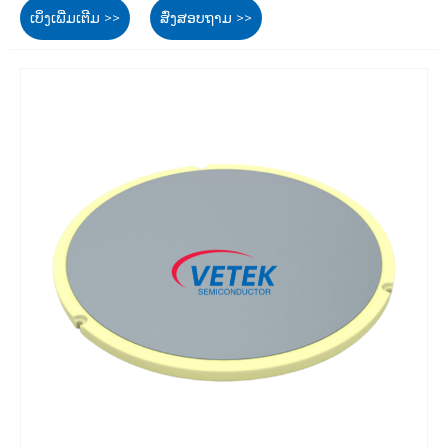
ເບິ່ງເພີ່ມເຕີມ >>
ສົ່ງສອບຖາມ >>